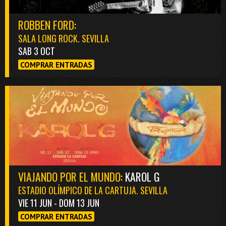
ROBBEN FORD:
SALA LONG ROCK. SEVILLA
SAB 3 OCT
COMPRAR ENTRADAS
VIAJANDO POR EL MUNDO:
KAROL G
ESTADIO OLÍMPICO DE LA CARTUJA. SEVILLA
VIE 11 JUN - DOM 13 JUN
COMPRAR ENTRADAS