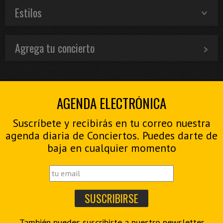
Estilos
Agrega tu concierto
AGENDA ELECTRÓNICA
Suscríbete y recibirás en tu correo nuestra
agenda diaria de Conciertos. Puedes darte de
baja en cualquier momento
También puedes suscribirte a nuestro
newsletter