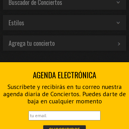
Buscador de Conciertos
Estilos
Agrega tu concierto
AGENDA ELECTRÓNICA
Suscríbete y recibirás en tu correo nuestra
agenda diaria de Conciertos. Puedes darte de
baja en cualquier momento