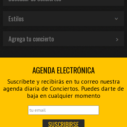
Estilos
Agrega tu concierto
AGENDA ELECTRÓNICA
Suscríbete y recibirás en tu correo nuestra
agenda diaria de Conciertos. Puedes darte de
baja en cualquier momento