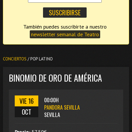
También puedes suscribirte a nuestro
newsletter semanal de Teatro
CONCIERTOS
/ POP LATINO
BINOMIO DE ORO DE AMÉRICA
VIE 16
00:00H
PANDORA SEVILLA
OCT
SEVILLA
Precio
:
57,50
€.