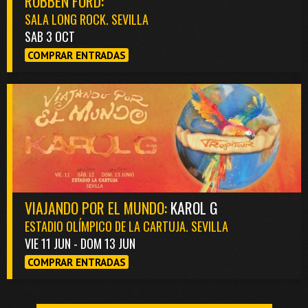
ROBBEN FORD:
SALA LONG ROCK. SEVILLA
SAB 3 OCT
COMPRAR ENTRADAS
VIAJANDO POR EL MUNDO:
KAROL G
ESTADIO OLÍMPICO DE LA CARTUJA. SEVILLA
VIE 11 JUN - DOM 13 JUN
COMPRAR ENTRADAS