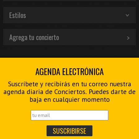
Estilos
Agrega tu concierto
AGENDA ELECTRÓNICA
Suscríbete y recibirás en tu correo nuestra
agenda diaria de Conciertos. Puedes darte de
baja en cualquier momento