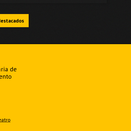
destacados
aria de
ento
eatro