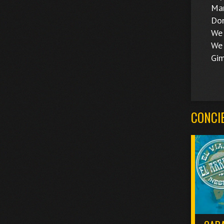
Mamm
Don'
We Wi
We Ar
Gimm
CONCI