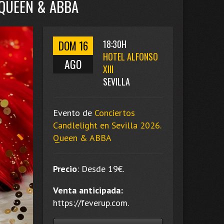
 QUEEN & ABBA
DOM 16
18:30H
HOTEL ALFONSO
AGO
XIII
SEVILLA
Evento de
Conciertos
Candlelight en Sevilla 2026.
Queen & ABBA
Precio
:
Desde 19
€.
Venta anticipada:
https://feverup.com.