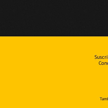
Suscrí
Con
Tamb