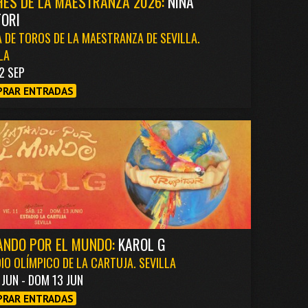
ES DE LA MAESTRANZA 2026:
NIÑA
ORI
 DE TOROS DE LA MAESTRANZA DE SEVILLA.
LA
2 SEP
RAR ENTRADAS
ANDO POR EL MUNDO:
KAROL G
IO OLÍMPICO DE LA CARTUJA. SEVILLA
1 JUN - DOM 13 JUN
RAR ENTRADAS