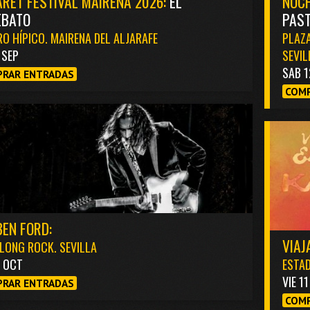
RET FESTIVAL MAIRENA 2026:
EL
NOCH
EBATO
PAST
O HÍPICO. MAIRENA DEL ALJARAFE
PLAZA
1 SEP
SEVIL
SAB 1
RAR ENTRADAS
COMP
EN FORD:
VIAJ
LONG ROCK. SEVILLA
3 OCT
ESTAD
VIE 1
RAR ENTRADAS
COMP