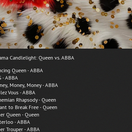
ama Candlelight: Queen vs. ABBA
ing Queen - ABBA
- ABBA
y, Money, Money - ABBA
ez Vous - ABBA
mian Rhapsody - Queen
t to Break Free - Queen
r Queen - Queen
rloo - ABBA
 Trouper - ABBA