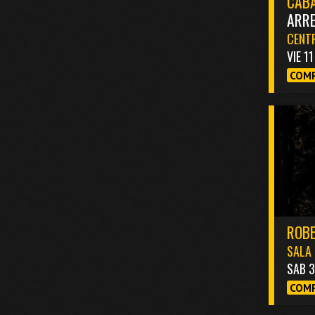
CABA
ARR
CENTR
VIE 1
COMP
ROBB
SALA 
SAB 
COMP