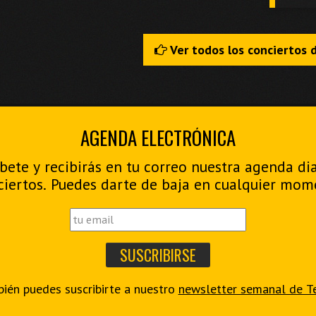
Ver todos los conciertos 
AGENDA ELECTRÓNICA
bete y recibirás en tu correo nuestra agenda di
ciertos. Puedes darte de baja en cualquier mom
ién puedes suscribirte a nuestro
newsletter semanal de T