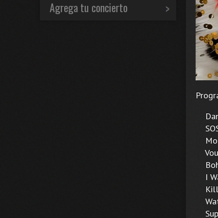
Agrega tu concierto
Progr
Danc
SOS 
Mone
Voul
Bohe
I Wan
Kille
Wate
Super