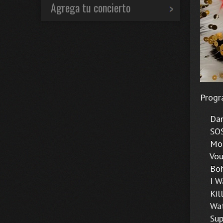
Agrega tu concierto
Progr
Danc
SOS 
Mone
Voul
Bohe
I Wan
Kille
Wate
Super