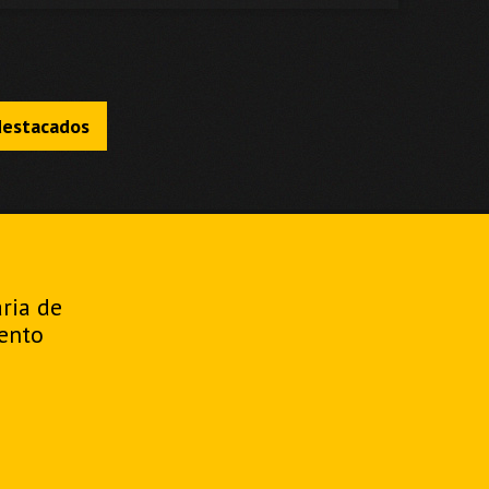
destacados
aria de
ento