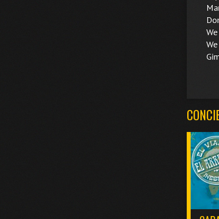
Mamm
Don'
We Wi
We Ar
Gimm
CONCI