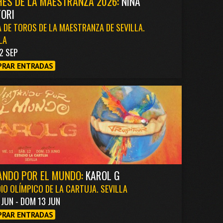
ES DE LA MAESTRANZA 2026:
NIÑA
ORI
 DE TOROS DE LA MAESTRANZA DE SEVILLA.
LA
2 SEP
RAR ENTRADAS
ANDO POR EL MUNDO:
KAROL G
IO OLÍMPICO DE LA CARTUJA. SEVILLA
1 JUN - DOM 13 JUN
RAR ENTRADAS