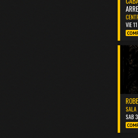
CABA
ARR
CENTR
VIE 1
COMP
ROBB
SALA 
SAB 
COMP