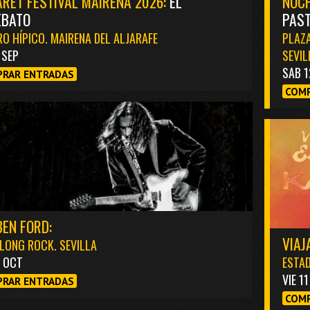
RET FESTIVAL MAIRENA 2026:
EL
NOCH
EBATO
PAST
O HÍPICO. MAIRENA DEL ALJARAFE
PLAZA
1 SEP
SEVIL
SAB 1
RAR ENTRADAS
COMP
EN FORD:
VIAJ
LONG ROCK. SEVILLA
3 OCT
ESTAD
VIE 1
RAR ENTRADAS
COMP