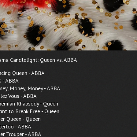
ama Candlelight: Queen vs. ABBA
ing Queen - ABBA
- ABBA
y, Money, Money - ABBA
ez Vous - ABBA
mian Rhapsody - Queen
t to Break Free - Queen
r Queen - Queen
rloo - ABBA
 Trouper - ABBA