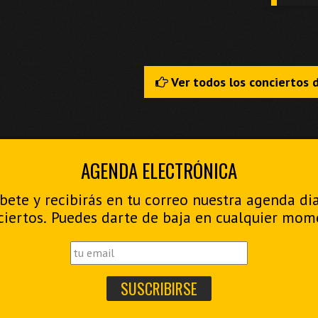
Ver todos los conciertos 
AGENDA ELECTRÓNICA
bete y recibirás en tu correo nuestra agenda di
ciertos. Puedes darte de baja en cualquier mom