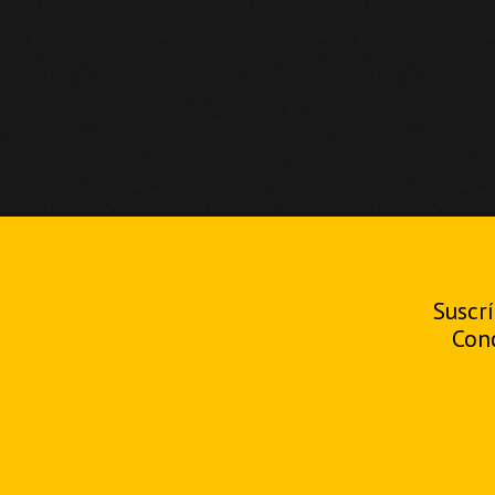
Suscrí
Con