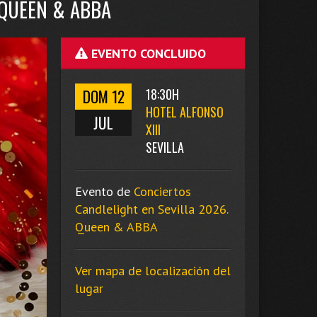
 QUEEN & ABBA
EVENTO CONCLUIDO
DOM 12
18:30H
HOTEL ALFONSO
JUL
XIII
SEVILLA
Evento de
Conciertos
Candlelight en Sevilla 2026.
Queen & ABBA
Ver mapa de localización del
lugar