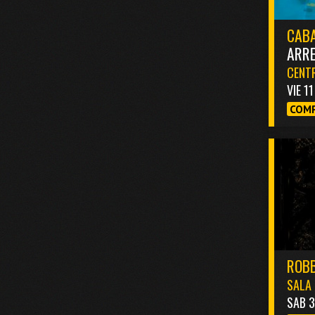
CABA
ARR
CENTR
VIE 1
COMP
ROBB
SALA 
SAB 