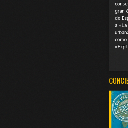
conse
gran é
de Esp
a «La
urban
como 
«Expl
CONCI