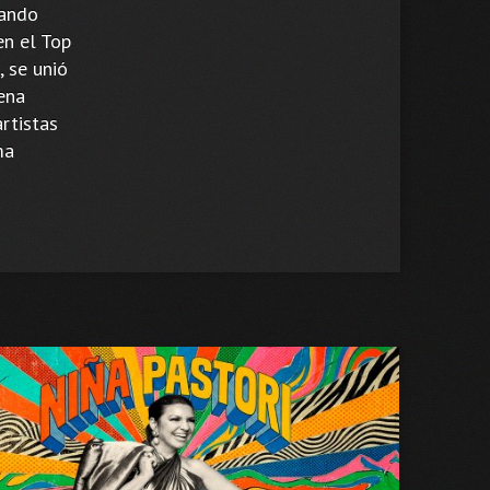
rando
en el Top
, se unió
ena
rtistas
ma