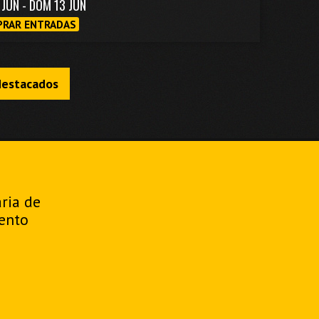
1 JUN - DOM 13 JUN
RAR ENTRADAS
destacados
aria de
ento