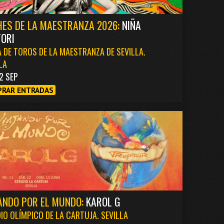
ES DE LA MAESTRANZA 2026:
NIÑA
ORI
 DE TOROS DE LA MAESTRANZA DE SEVILLA.
LA
2 SEP
RAR ENTRADAS
ANDO POR EL MUNDO:
KAROL G
IO OLÍMPICO DE LA CARTUJA. SEVILLA