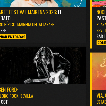
RET FESTIVAL MAIRENA 2026:
EL
NOCH
EBATO
PAST
O HÍPICO. MAIRENA DEL ALJARAFE
PLAZA
1 SEP
SEVIL
SAB 1
RAR ENTRADAS
COMP
EN FORD:
VIAJ
LONG ROCK. SEVILLA
3 OCT
ESTAD