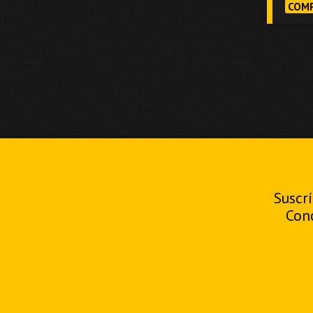
COMP
Suscrí
Con