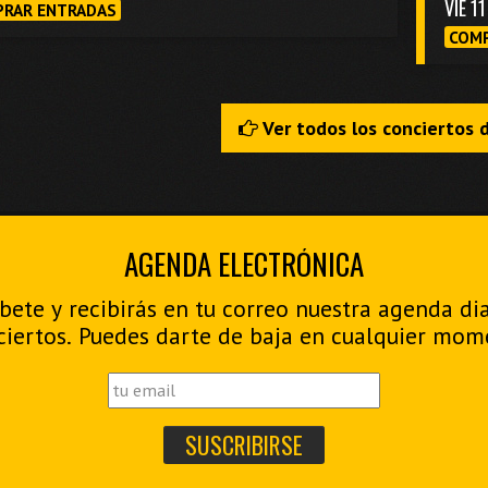
VIE 1
RAR ENTRADAS
COMP
Ver todos los conciertos 
AGENDA ELECTRÓNICA
bete y recibirás en tu correo nuestra agenda di
ciertos. Puedes darte de baja en cualquier mom