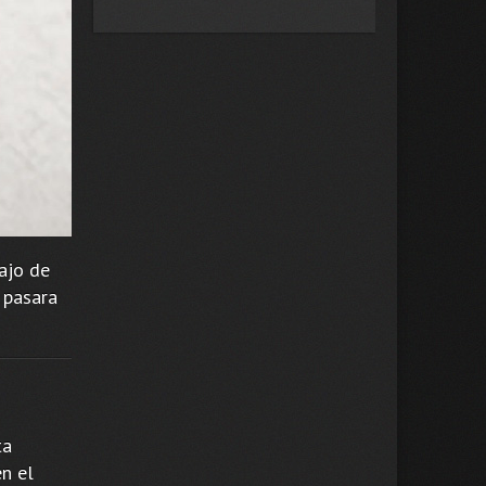
ajo de
 pasara
ta
n el