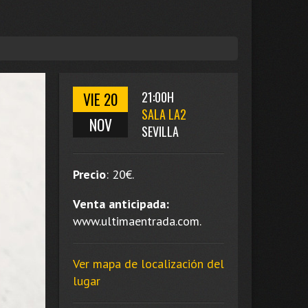
VIE 20
21:00H
SALA LA2
NOV
SEVILLA
Precio
:
20
€.
Venta anticipada:
www.ultimaentrada.com.
Ver mapa de localización del
lugar