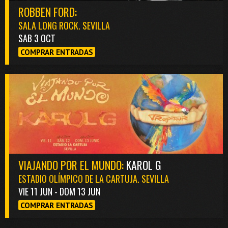
ROBBEN FORD:
SALA LONG ROCK. SEVILLA
SAB 3 OCT
COMPRAR ENTRADAS
VIAJANDO POR EL MUNDO:
KAROL G
ESTADIO OLÍMPICO DE LA CARTUJA. SEVILLA
VIE 11 JUN - DOM 13 JUN
COMPRAR ENTRADAS