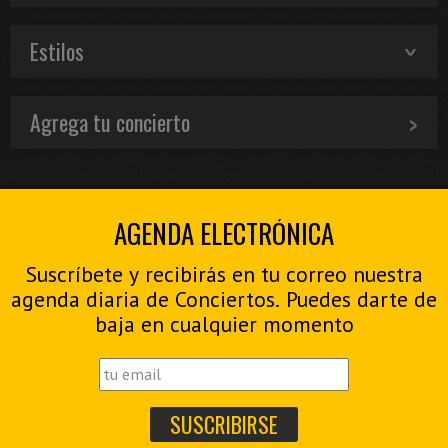
Estilos
Agrega tu concierto
AGENDA ELECTRÓNICA
Suscríbete y recibirás en tu correo nuestra
agenda diaria de Conciertos. Puedes darte de
baja en cualquier momento