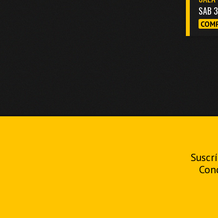
SAB 
COMP
Suscrí
Con