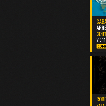
CABA
ARR
CENTR
VIE 1
COMP
ROBB
SALA 