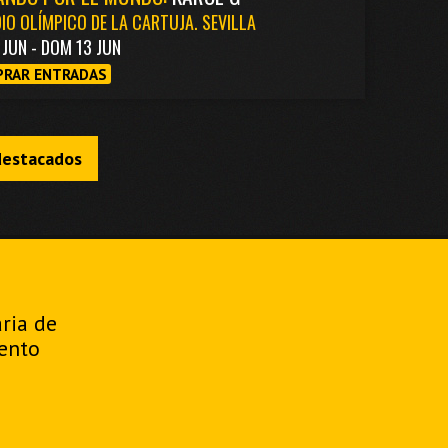
IO OLÍMPICO DE LA CARTUJA. SEVILLA
1 JUN - DOM 13 JUN
RAR ENTRADAS
destacados
aria de
ento