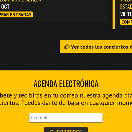
3 OCT
ESTAD
VIE 1
RAR ENTRADAS
COMP
Ver todos los conciertos 
AGENDA ELECTRÓNICA
bete y recibirás en tu correo nuestra agenda di
ciertos. Puedes darte de baja en cualquier mom