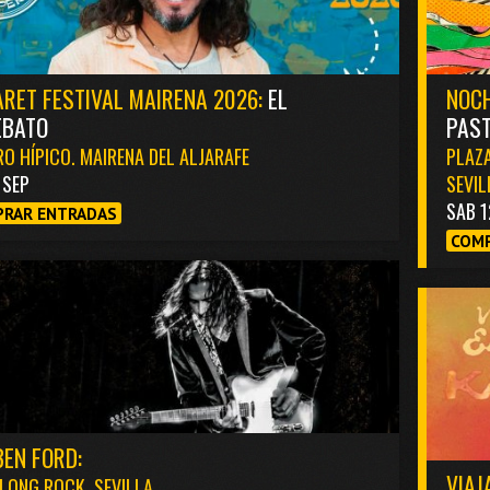
RET FESTIVAL MAIRENA 2026:
EL
NOCH
EBATO
PAST
O HÍPICO. MAIRENA DEL ALJARAFE
PLAZA
1 SEP
SEVIL
SAB 1
RAR ENTRADAS
COMP
EN FORD:
VIAJ
LONG ROCK. SEVILLA