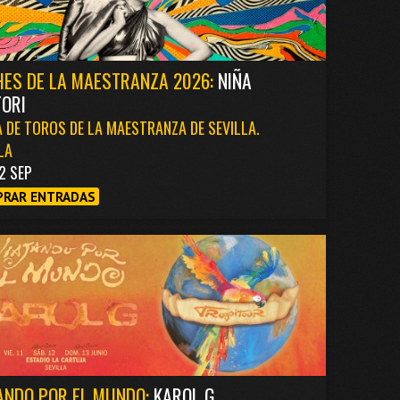
ES DE LA MAESTRANZA 2026:
NIÑA
ORI
 DE TOROS DE LA MAESTRANZA DE SEVILLA.
LA
2 SEP
RAR ENTRADAS
ANDO POR EL MUNDO:
KAROL G