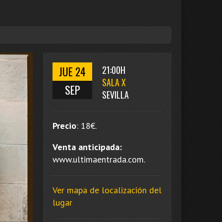
JUE 24
21:00H
SALA X
SEP
SEVILLA
Precio
:
18
€.
Venta anticipada:
www.ultimaentrada.com.
Ver mapa de localización del
lugar