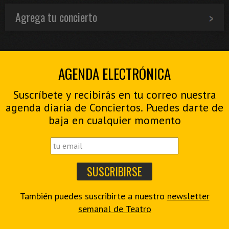
Agrega tu concierto
AGENDA ELECTRÓNICA
Suscríbete y recibirás en tu correo nuestra
agenda diaria de Conciertos. Puedes darte de
baja en cualquier momento
También puedes suscribirte a nuestro
newsletter
semanal de Teatro