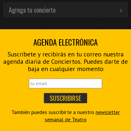
Agrega tu concierto
AGENDA ELECTRÓNICA
Suscríbete y recibirás en tu correo nuestra
agenda diaria de Conciertos. Puedes darte de
baja en cualquier momento
También puedes suscribirte a nuestro
newsletter
semanal de Teatro