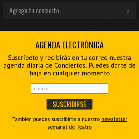
Agrega tu concierto
AGENDA ELECTRÓNICA
Suscríbete y recibirás en tu correo nuestra
agenda diaria de Conciertos. Puedes darte de
baja en cualquier momento
También puedes suscribirte a nuestro
newsletter
semanal de Teatro