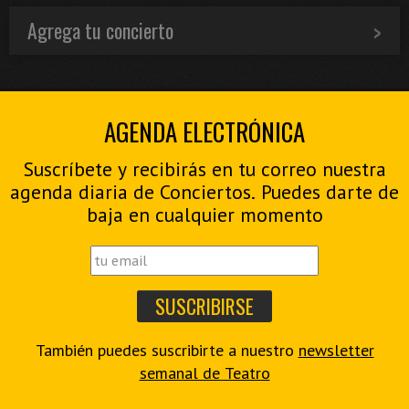
Agrega tu concierto
AGENDA ELECTRÓNICA
Suscríbete y recibirás en tu correo nuestra
agenda diaria de Conciertos. Puedes darte de
baja en cualquier momento
También puedes suscribirte a nuestro
newsletter
semanal de Teatro