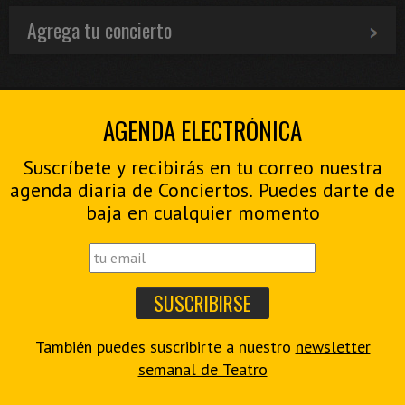
Agrega tu concierto
AGENDA ELECTRÓNICA
Suscríbete y recibirás en tu correo nuestra
agenda diaria de Conciertos. Puedes darte de
baja en cualquier momento
También puedes suscribirte a nuestro
newsletter
semanal de Teatro