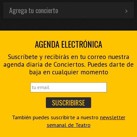
Agrega tu concierto
AGENDA ELECTRÓNICA
Suscríbete y recibirás en tu correo nuestra
agenda diaria de Conciertos. Puedes darte de
baja en cualquier momento
También puedes suscribirte a nuestro
newsletter
semanal de Teatro