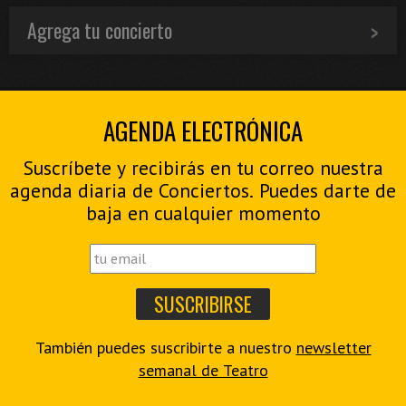
Agrega tu concierto
AGENDA ELECTRÓNICA
Suscríbete y recibirás en tu correo nuestra
agenda diaria de Conciertos. Puedes darte de
baja en cualquier momento
También puedes suscribirte a nuestro
newsletter
semanal de Teatro