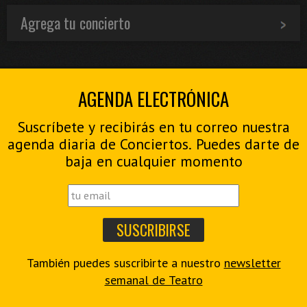
Agrega tu concierto
AGENDA ELECTRÓNICA
Suscríbete y recibirás en tu correo nuestra
agenda diaria de Conciertos. Puedes darte de
baja en cualquier momento
También puedes suscribirte a nuestro
newsletter
semanal de Teatro