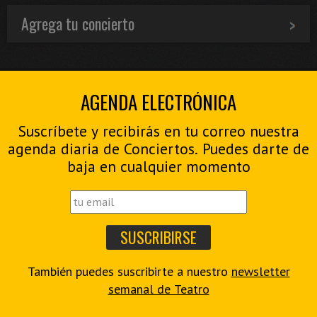
Agrega tu concierto
AGENDA ELECTRÓNICA
Suscríbete y recibirás en tu correo nuestra
agenda diaria de Conciertos. Puedes darte de
baja en cualquier momento
También puedes suscribirte a nuestro
newsletter
semanal de Teatro