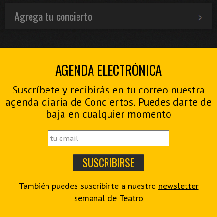
Agrega tu concierto
AGENDA ELECTRÓNICA
Suscríbete y recibirás en tu correo nuestra
agenda diaria de Conciertos. Puedes darte de
baja en cualquier momento
También puedes suscribirte a nuestro
newsletter
semanal de Teatro