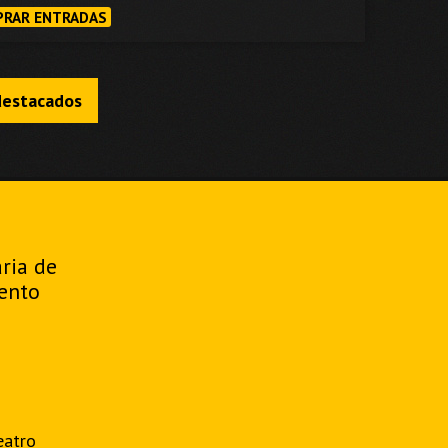
RAR ENTRADAS
destacados
aria de
ento
eatro