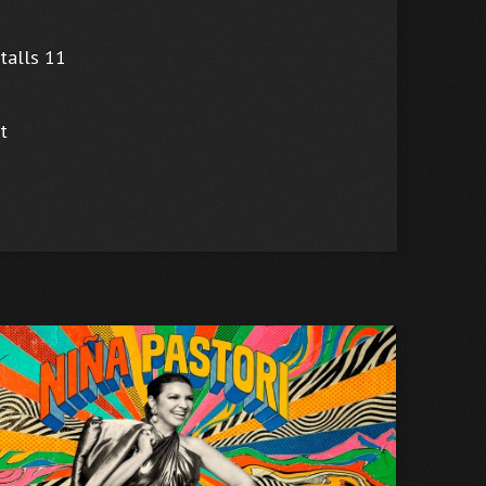
stalls 11
t