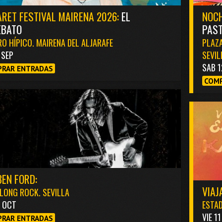
RET FESTIVAL MAIRENA 2026:
EL
NOCH
EBATO
PAST
O HÍPICO. MAIRENA DEL ALJARAFE
PLAZA
1 SEP
SEVIL
SAB 1
RAR ENTRADAS
COMP
EN FORD:
VIAJ
LONG ROCK. SEVILLA
3 OCT
ESTAD
VIE 1
RAR ENTRADAS