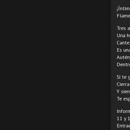
¡Íntim
Flame
Tres a
Una h
Cante,
Es una
Autént
Dentr
Si te
Cierra
Y sien
Te es
Infor
11 y 1
Entrad