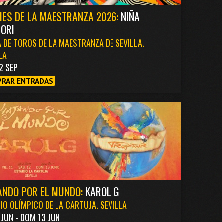
ES DE LA MAESTRANZA 2026:
NIÑA
ORI
 DE TOROS DE LA MAESTRANZA DE SEVILLA.
LA
2 SEP
RAR ENTRADAS
ANDO POR EL MUNDO:
KAROL G
IO OLÍMPICO DE LA CARTUJA. SEVILLA
1 JUN - DOM 13 JUN