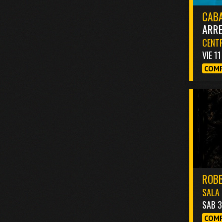
CABA
ARR
CENTR
VIE 1
COMP
ROBB
SALA 
SAB 
COMP