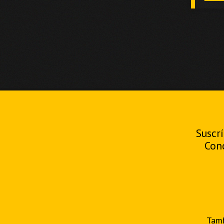
Suscrí
Con
Tamb