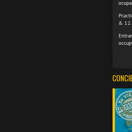
ocupar
Practi
& 12.
Entran
occupy
CONCI