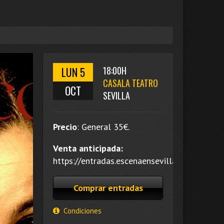
LUN 5
18:00H
CASALA TEATRO
OCT
SEVILLA
Precio
:
General 35
€.
Venta anticipada:
https://entradas.escenaensevilla.es/.
Comprar entradas
Condiciones