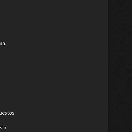
ma.
puestos
sin