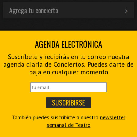
Agrega tu concierto
AGENDA ELECTRÓNICA
Suscríbete y recibirás en tu correo nuestra
agenda diaria de Conciertos. Puedes darte de
baja en cualquier momento
También puedes suscribirte a nuestro
newsletter
semanal de Teatro