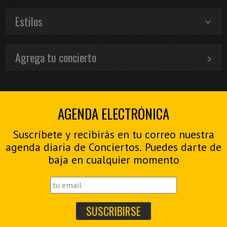
Estilos
Agrega tu concierto
AGENDA ELECTRÓNICA
Suscríbete y recibirás en tu correo nuestra
agenda diaria de Conciertos. Puedes darte de
baja en cualquier momento