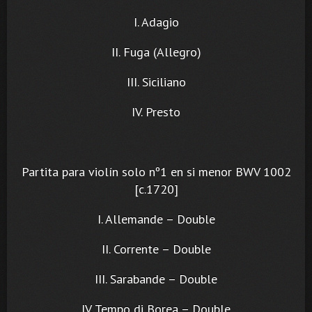
I. Adagio
II. Fuga (Allegro)
III. Siciliano
IV. Presto
Partita para violín solo nº1 en si menor BWV 1002
[c.1720]
I. Allemande – Double
II. Corrente – Double
III. Sarabande – Double
IV. Tempo di Borea – Double