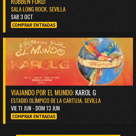
ROBBEN FORD:
SALA LONG ROCK. SEVILLA
SAB 3 OCT
COMPRAR ENTRADAS
VIAJANDO POR EL MUNDO:
KAROL G
ESTADIO OLÍMPICO DE LA CARTUJA. SEVILLA
VIE 11 JUN - DOM 13 JUN
COMPRAR ENTRADAS