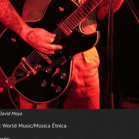
David Moya
o: World Music/Música Étnica
rtir: