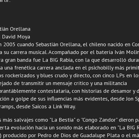
tián Orellana
 David Moya
n 2005 cuando Sebastián Orellana, el chileno nacido en Co
ra su carrera musical. Acompañado por el batería Iván Molin
ra gran banda fue La BIG Rabia, con la que desarrolló dur
 una frenética carrera anclada en el psichobilly más primit
s rockerizados y blues crudo y directo, con cinco LPs en l
jado de transmitir un mensaje crítico y una militancia
brantáblemente contestataria, con historias de desamor y 
ción a golpe de sus influencias más evidentes, desde Jon S
ramps, desde Saicos a Link Wray.
s más salvajes como "La Bestia" o "Congo Zandor" dieron p
ierta evolución hacia un sonido más elaborado en "La BIG R
) producido por Pedro de Dios de Guadalupe Plata o el m