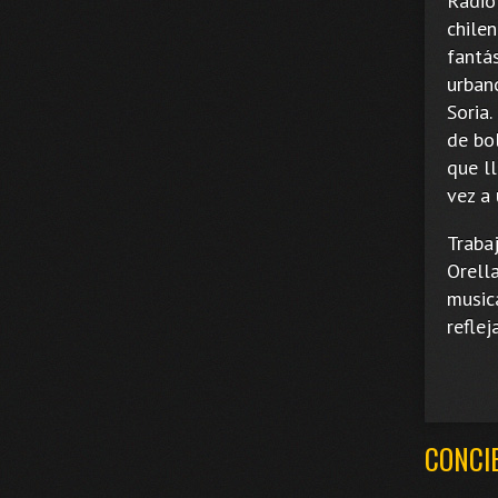
Radio
chilen
fantá
urban
Soria.
de bo
que l
vez a
Traba
Orell
music
reflej
CONCI