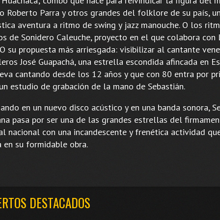
 Huachaca; combo que nace para reivindicar la figura del 
o Roberto Parra y otros grandes del folklore de su país, u
stica aventura a ritmo de swing y jazz manouche. O los rit
os de Sonidero Caleuche, proyecto en el que colabora con
 O su propuesta más arriesgada: visibilizar al cantante ven
leros José Guapachá, una estrella escondida afincada en E
leva cantando desde los 12 años y que con 80 entra por pr
 un estudio de grabación de la mano de Sebastián.
jando en un nuevo disco acústico y en una banda sonora, S
ana pasa por ser una de las grandes estrellas del firmame
al nacional con una incandescente y frenética actividad qu
a en su formidable obra.
ERTOS DESTACADOS