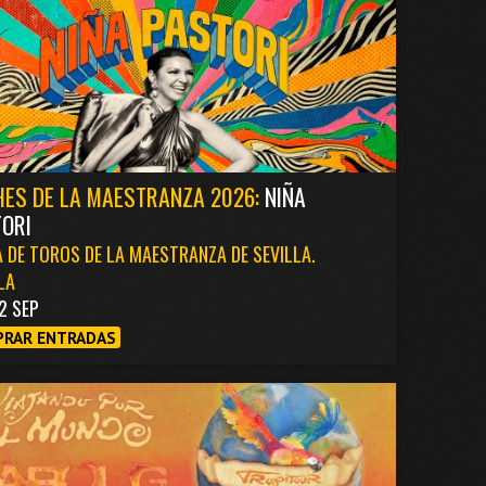
ES DE LA MAESTRANZA 2026:
NIÑA
ORI
 DE TOROS DE LA MAESTRANZA DE SEVILLA.
LA
2 SEP
RAR ENTRADAS