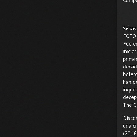
Sebas
FOTO:
Fue e
inicia
prime
década
bolero
han de
inque
decep
The C
Disco
una c
(2016