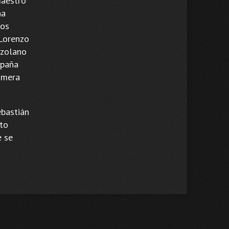
maestro
na
mos
 Lorenzo
ezolano
spaña
imera
ebastián
nto
e se