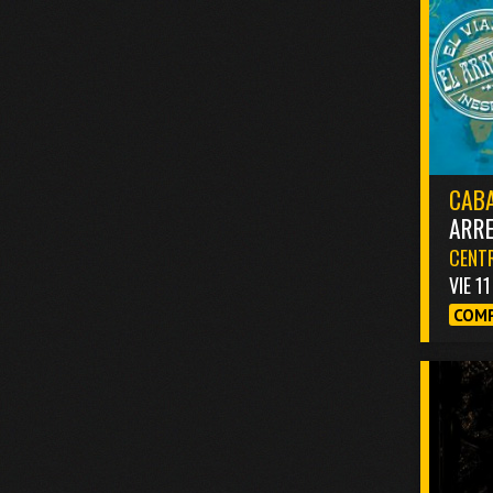
CABA
ARR
CENTR
VIE 1
COMP