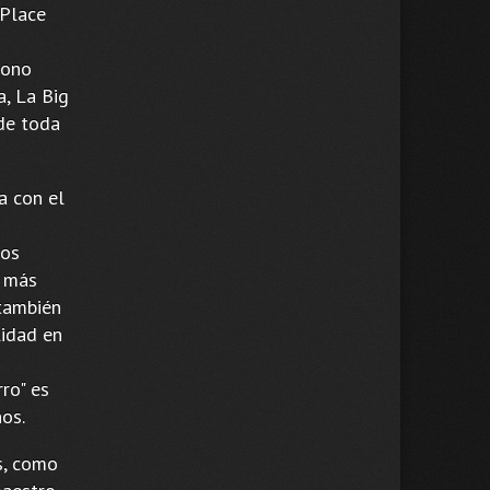
 Place
Mono
a, La Big
 de toda
a con el
nos
o más
 también
lidad en
ro" es
os.
s, como