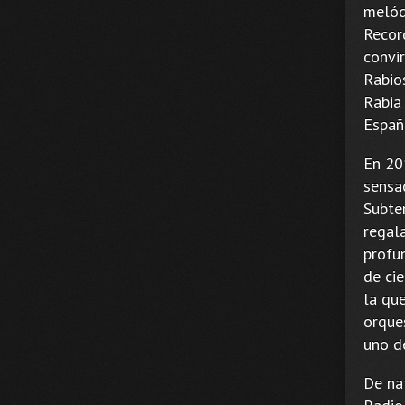
melód
Recor
convi
Rabios
Rabia
Españ
En 201
sensa
Subter
regal
profu
de cie
la qu
orques
uno d
De na