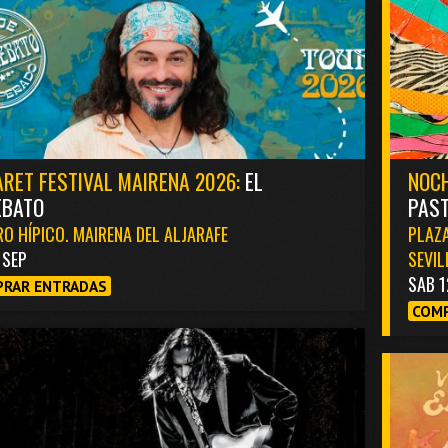
RET FESTIVAL MAIRENA 2026:
EL
NOCH
EBATO
PAST
O HÍPICO. MAIRENA DEL ALJARAFE
PLAZA
1 SEP
SEVIL
SAB 1
RAR ENTRADAS
COMP