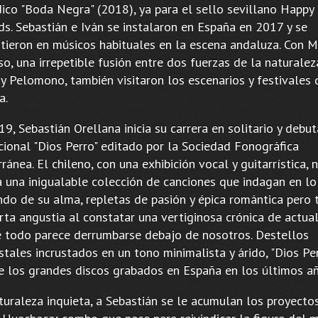
ico "Boda Negra" (2018), ya para el sello sevillano Happy
ds. Sebastián e Iván se instalaron en España en 2017 y se
rtieron en músicos habituales en la escena andaluza. Con 
o, una irrepetible fusión entre dos fuerzas de la naturalez
 y Pelomono, también visitaron los escenarios y festivales
a.
9, Sebastián Orellana inicia su carrera en solitario y debut
cional "Dios Perro" editado por la Sociedad Fonográfica
ránea. El chileno, con una exhibición vocal y guitarrística, 
a una inigualable colección de canciones que indagan en l
ndo de su alma, repletas de pasión y épica romántica pero
rta angustia al constatar una vertiginosa crónica de actua
e todo parece derrumbarse debajo de nosotros. Destellos
tales incrustados en un tono minimalista y árido, "Dios Per
e los grandes discos grabados en España en los últimos añ
turaleza inquieta, a Sebastián se le acumulan los proyecto