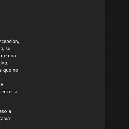
ncepción,
a, su
ante una
ivo,
os que no
de
pencer a
aso a
abia"
ás