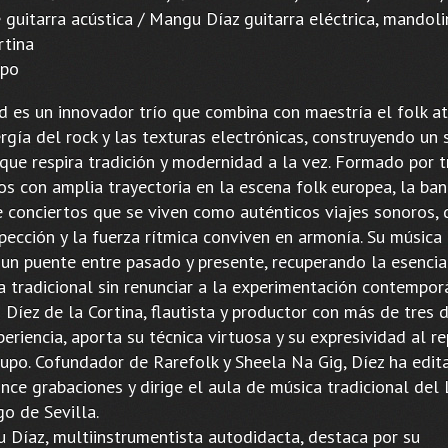
guitarra acústica / Mangu Díaz guitarra eléctrica, mandoli
rtina
upo
d es un innovador trío que combina con maestría el folk at
rgía del rock y las texturas electrónicas, construyendo un
 que respira tradición y modernidad a la vez. Formado por t
os con amplia trayectoria en la escena folk europea, la ba
e conciertos que se viven como auténticos viajes sonoros,
spección y la fuerza rítmica conviven en armonía. Su música
un puente entre pasado y presente, recuperando la esencia
a tradicional sin renunciar a la experimentación contempor
 Díez de la Cortina, flautista y productor con más de tres 
eriencia, aporta su técnica virtuosa y su expresividad al r
rupo. Cofundador de Rarefolk y Sheela Na Gig, Díez ha edi
nce grabaciones y dirige el aula de música tradicional del 
o de Sevilla.
 Díaz, multiinstrumentista autodidacta, destaca por su