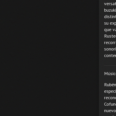
versat
buzuki
distin
su ex
que va
Ruste
recor
sonor
conte
Músic
Rubén
especi
recon
Cofun
nuevo