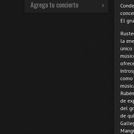
Agrega tu concierto
Conde 
conce
El gr
Ruste
la ene
único
músic
ofrec
intro
como 
músic
Rubén
de exp
del g
de qui
Galleg
Mangu