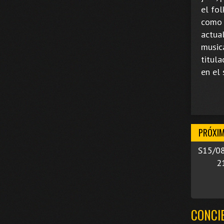
el fol
como 
actua
music
titul
en el 
PRÓXI
S15/0
2
CONCI