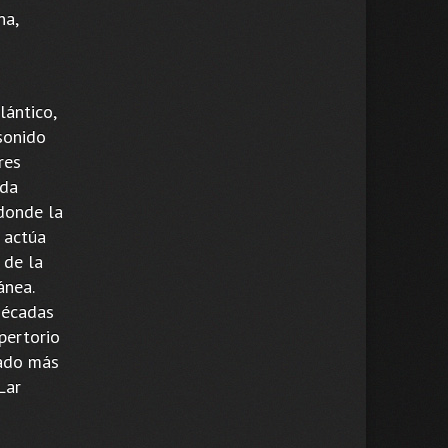
na,
lántico,
 sonido
res
nda
 donde la
 actúa
 de la
ánea.
décadas
epertorio
tado más
Lar