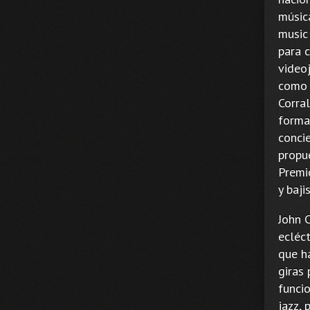
música
music
para c
video
como 
Corral
forma
concie
propu
Premi
y baji
John 
ecléct
que h
giras 
funcio
jazz,