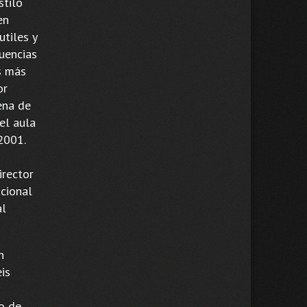
stilo
en
utiles y
uencias
as más
or
ena de
el aula
2001.
irector
icional
al
n
is
po de