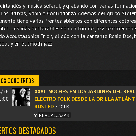
k irlandés y música sefardí, y grabando con varias formaci
Las Bruxas, Rania o Contradanza. Además del grupo Stole
lmente tiene varios frentes abiertos con diferentes colore
ales. Los más destacables son un trío de jazz centroeurop
ado Acoustasonics Trío y el dúo con la cantante Rosie Dee,
soul y en el smoth jazz.
MOS CONCIERTOS
8/26
XXVII NOCHES EN LOS JARDINES DEL REA
1:00
ELECTRO FOLK DESDE LA ORILLA ATLÁNTI
RUSTED
/ FOLK
REAL ALCÁZAR
ERTOS DESTACADOS