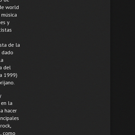
 de world
 música
es y
tistas
sta de la
a dado
la
a del
ba 1999)
rijano.
y
 en la
 a hacer
incipales
rock,
o, como