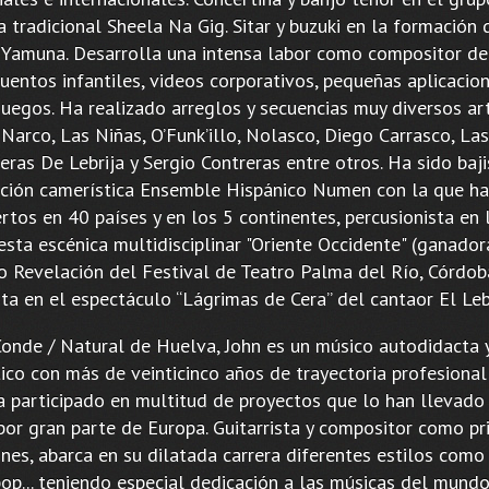
 tradicional Sheela Na Gig. Sitar y buzuki en la formación
 Yamuna. Desarrolla una intensa labor como compositor de
uentos infantiles, videos corporativos, pequeñas aplicacion
juegos. Ha realizado arreglos y secuencias muy diversos ar
Narco, Las Niñas, O’Funk’illo, Nolasco, Diego Carrasco, Las
eras De Lebrija y Sergio Contreras entre otros. Ha sido baji
ción camerística Ensemble Hispánico Numen con la que h
rtos en 40 países y en los 5 continentes, percusionista en 
esta escénica multidisciplinar "Oriente Occidente" (ganador
o Revelación del Festival de Teatro Palma del Río, Córdo
sta en el espectáculo “Lágrimas de Cera” del cantaor El Leb
Conde / Natural de Huelva, John es un músico autodidacta 
ico con más de veinticinco años de trayectoria profesional
a participado en multitud de proyectos que lo han llevado
por gran parte de Europa. Guitarrista y compositor como pr
nes, abarca en su dilatada carrera diferentes estilos como 
 pop... teniendo especial dedicación a las músicas del mund