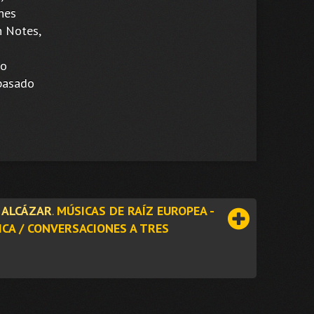
ones
n Notes,
s
eo
 basado
L ALCÁZAR
.
MÚSICAS DE RAÍZ EUROPEA -
CA / CONVERSACIONES A TRES