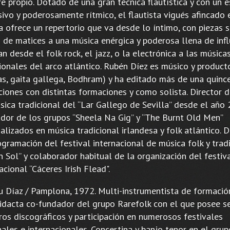
 propio. Dotado de una gran técnica flautística y con un e
sivo y poderosamente rítmico, el flautista vigués afincado 
a ofrece un repertorio que va desde lo íntimo, con piezas s
s de matices a una música enérgica y poderosa llena de infl
n desde el folk rock, el jazz, o la electrónica a las músic
ionales del arco atlántico. Rubén Díez es músico y product
tas, gaita gallega, Bodhram) y ha editado más de una quinc
ciones con distintas formaciones y como solista. Director d
sica tradicional del “Lar Gallego de Sevilla” desde el año 
dor de los grupos “Sheela Na Gig” y “The Burnt Old Men”
alizados en música tradicional irlandesa y folk atlántico. D
gramación del festival internacional de música folk y trad
n Sol” y colaborador habitual de la organización del festiv
acional “Cáceres Irish Flead".
 Díaz / Pamplona, 1972. Multi-instrumentista de formació
idacta co-fundador del grupo Rarefolk con el que posee se
ros discográficos y participación en numerosos festivales
ales e internacionales. Concertina y banjo tenor en el gru