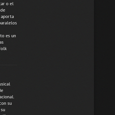
tar o el
 de
, aporta
paralelos
cto es un
as
folk
usical
de
cional.
con su
 su