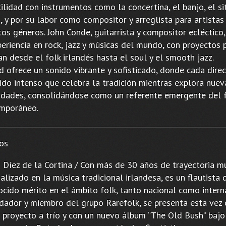
ilidad con instrumentos como la concertina, el banjo, el si
, y por su labor como compositor y arreglista para artistas
tos géneros. John Conde, guitarrista y compositor ecléctico
periencia en rock, jazz y músicas del mundo, con proyectos 
n desde el folk irlandés hasta el soul y el smooth jazz.
d ofrece un sonido vibrante y sofisticado, donde cada dire
rido intenso que celebra la tradición mientras explora nuev
idades, consolidándose como un referente emergente del 
mporáneo.
os
 Díez de la Cortina / Con más de 30 años de trayectoria m
alizado en la música tradicional irlandesa, es un flautista 
ocido mérito en el ámbito folk, tanto nacional como interna
dador y miembro del grupo Rarefolk, se presenta esta vez 
 proyecto a trío y con un nuevo álbum “The Old Bush” bajo