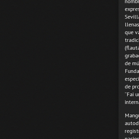
nombre
expre
Sevill
llena
que va
tradic
(flau
graba
de mú
Funda
especi
de pro
“Fai u
intern
Mangu
autod
regist
nacion