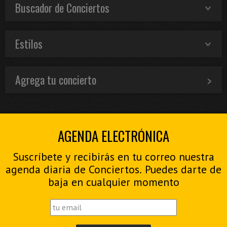
Buscador de Conciertos
Estilos
Agrega tu concierto
AGENDA ELECTRÓNICA
Suscríbete y recibirás en tu correo nuestra
agenda diaria de Conciertos. Puedes darte de
baja en cualquier momento