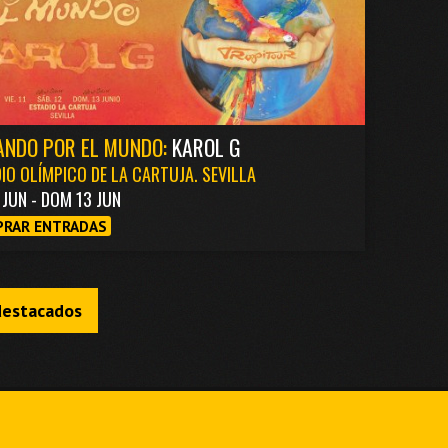
ANDO POR EL MUNDO:
KAROL G
IO OLÍMPICO DE LA CARTUJA. SEVILLA
1 JUN - DOM 13 JUN
RAR ENTRADAS
destacados