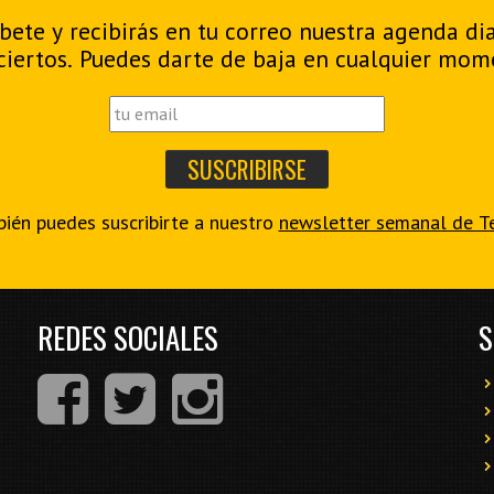
bete y recibirás en tu correo nuestra agenda di
ciertos. Puedes darte de baja en cualquier mom
ién puedes suscribirte a nuestro
newsletter semanal de T
REDES SOCIALES
S