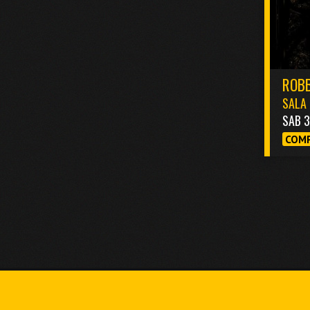
ROBB
SALA 
SAB 
COMP