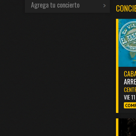
Agrega tu concierto
CONCI
CABA
ARR
CENTR
VIE 1
COMP