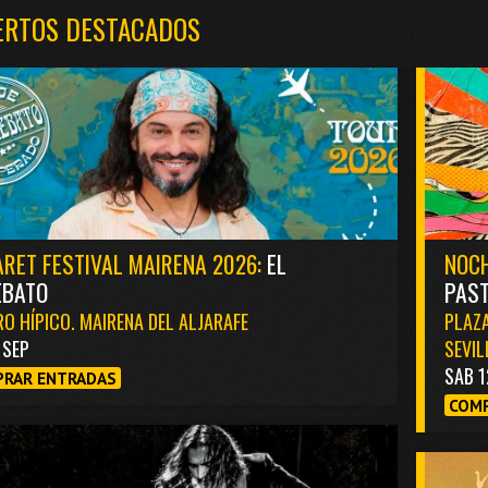
ERTOS DESTACADOS
RET FESTIVAL MAIRENA 2026:
EL
NOCH
EBATO
PAST
O HÍPICO. MAIRENA DEL ALJARAFE
PLAZA
1 SEP
SEVIL
SAB 1
RAR ENTRADAS
COMP