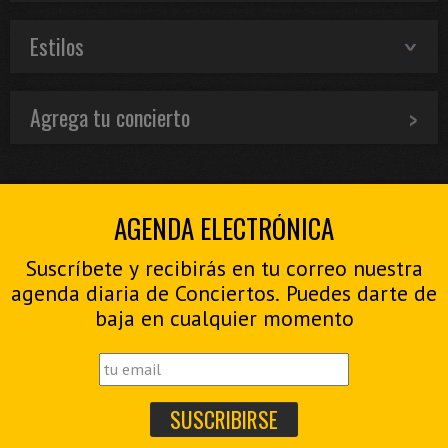
Estilos
Agrega tu concierto
AGENDA ELECTRÓNICA
Suscríbete y recibirás en tu correo nuestra
agenda diaria de Conciertos. Puedes darte de
baja en cualquier momento