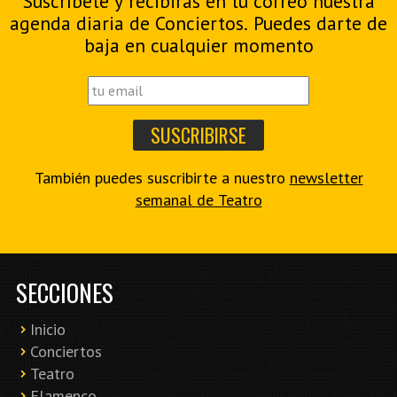
Suscríbete y recibirás en tu correo nuestra
agenda diaria de Conciertos. Puedes darte de
baja en cualquier momento
También puedes suscribirte a nuestro
newsletter
semanal de Teatro
SECCIONES
Inicio
Conciertos
Teatro
Flamenco