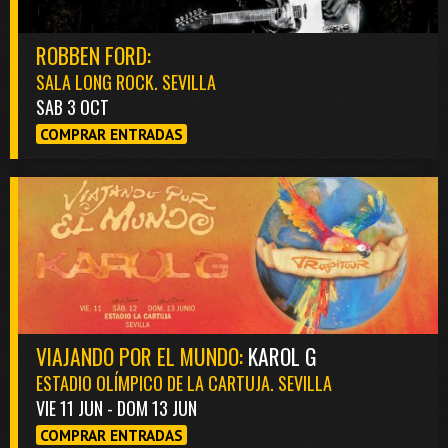
ROBBEN FORD:
SALA LONG ROCK. SEVILLA
SAB 3 OCT
COMPRAR ENTRADAS
VIAJANDO POR EL MUNDO:
KAROL G
ESTADIO OLÍMPICO DE LA CARTUJA. SEVILLA
VIE 11 JUN - DOM 13 JUN
COMPRAR ENTRADAS