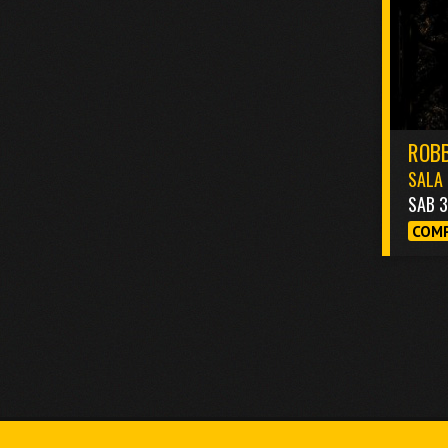
ROBB
SALA 
SAB 
COMP