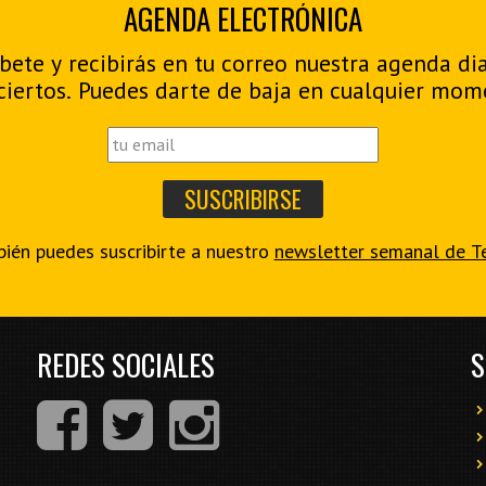
AGENDA ELECTRÓNICA
bete y recibirás en tu correo nuestra agenda di
ciertos. Puedes darte de baja en cualquier mom
ién puedes suscribirte a nuestro
newsletter semanal de T
REDES SOCIALES
S