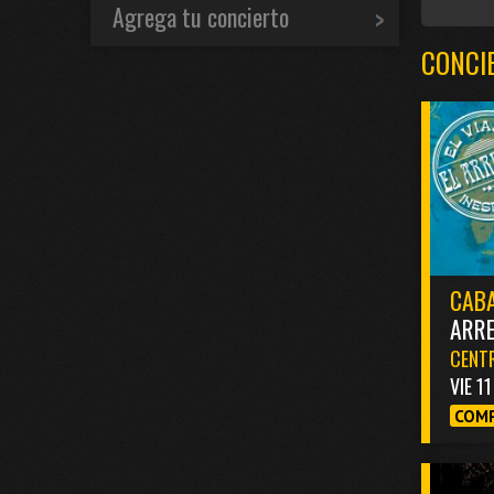
Agrega tu concierto
CONCI
CABA
ARR
CENTR
VIE 1
COMP