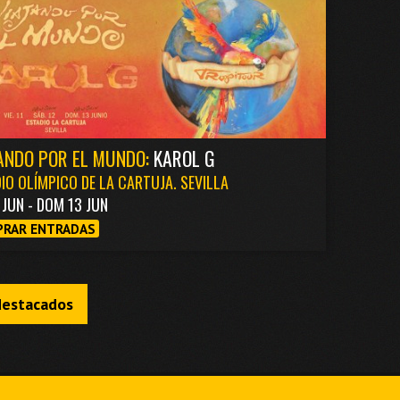
ANDO POR EL MUNDO:
KAROL G
IO OLÍMPICO DE LA CARTUJA. SEVILLA
1 JUN - DOM 13 JUN
RAR ENTRADAS
destacados