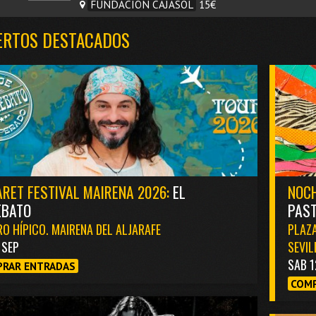
FUNDACIÓN CAJASOL
15€
ERTOS DESTACADOS
RET FESTIVAL MAIRENA 2026:
EL
NOCH
EBATO
PAST
O HÍPICO. MAIRENA DEL ALJARAFE
PLAZA
1 SEP
SEVIL
SAB 1
RAR ENTRADAS
COMP