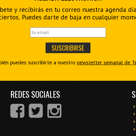
bete y recibirás en tu correo nuestra agenda di
ciertos. Puedes darte de baja en cualquier mom
ién puedes suscribirte a nuestro
newsletter semanal de T
REDES SOCIALES
S