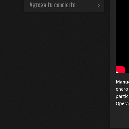
Agrega tu concierto
Manue
enero
parti
Operac