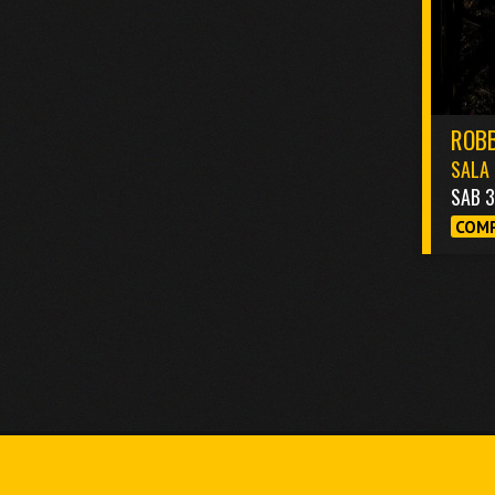
ROBB
SALA 
SAB 
COMP