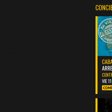
CONCI
CABA
ARR
CENTR
VIE 1
COMP