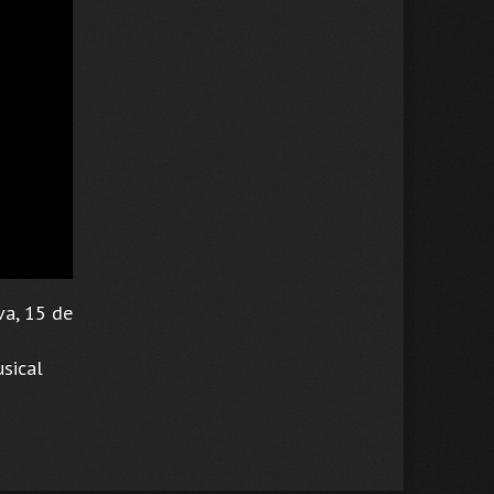
va, 15 de
usical