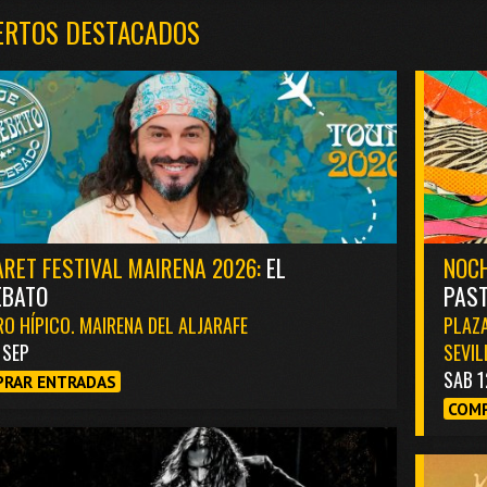
ERTOS DESTACADOS
RET FESTIVAL MAIRENA 2026:
EL
NOCH
EBATO
PAST
O HÍPICO. MAIRENA DEL ALJARAFE
PLAZA
1 SEP
SEVIL
SAB 1
RAR ENTRADAS
COMP