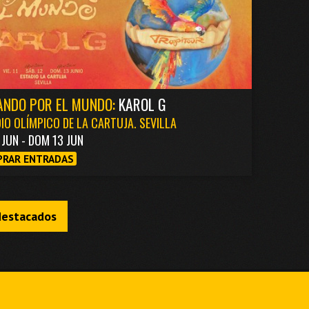
ANDO POR EL MUNDO:
KAROL G
IO OLÍMPICO DE LA CARTUJA. SEVILLA
1 JUN - DOM 13 JUN
RAR ENTRADAS
destacados