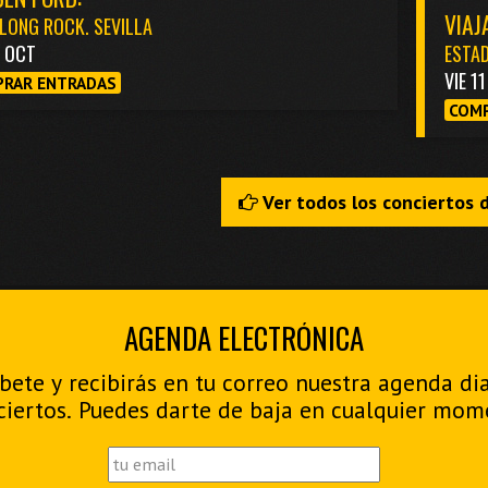
VIAJ
LONG ROCK. SEVILLA
3 OCT
ESTAD
VIE 1
RAR ENTRADAS
COMP
Ver todos los conciertos 
AGENDA ELECTRÓNICA
bete y recibirás en tu correo nuestra agenda di
ciertos. Puedes darte de baja en cualquier mom