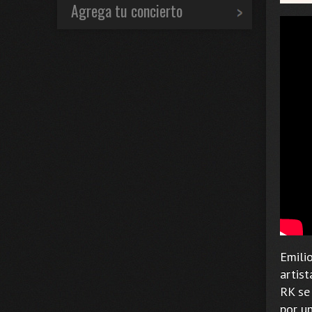
Agrega tu concierto
Emili
artist
RK se 
por u