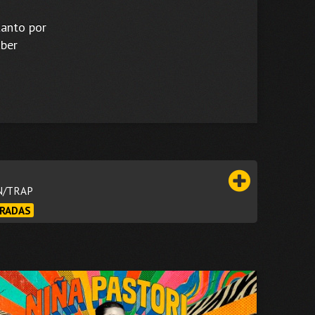
tanto por
aber
N/TRAP
RADAS