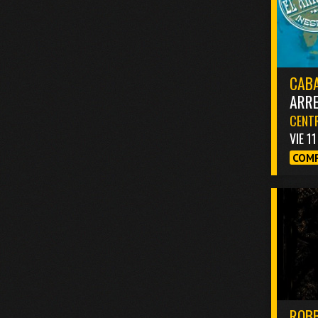
CABA
ARR
CENTR
VIE 1
COMP
ROBB