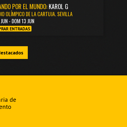
ANDO POR EL MUNDO:
KAROL G
IO OLÍMPICO DE LA CARTUJA. SEVILLA
1 JUN - DOM 13 JUN
RAR ENTRADAS
destacados
aria de
ento