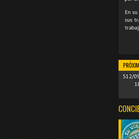
En su
sus t
traba
PRÓXI
S12/0
1
CONCI