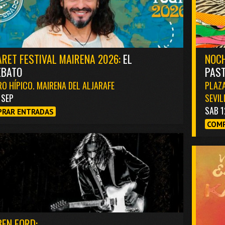
RET FESTIVAL MAIRENA 2026:
EL
NOCH
EBATO
PAST
O HÍPICO. MAIRENA DEL ALJARAFE
PLAZA
1 SEP
SEVIL
SAB 1
RAR ENTRADAS
COMP
EN FORD: