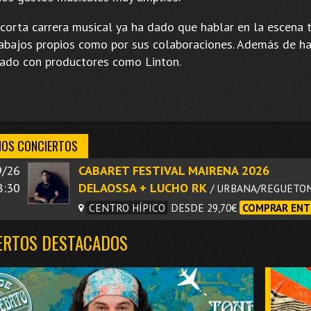
 corta carrera musical ya ha dado que hablar en la escena 
rabajos propios como por sus colaboraciones. Además de h
jado con productores como Linton.
MOS CONCIERTOS
9/26
CABARET FESTIVAL MAIRENA 2026
8:30
DELAOSSA + LUCHO RK
/ URBANA/REGUETO
CENTRO HÍPICO
DESDE 29,70€
COMPRAR ENT
ERTOS DESTACADOS