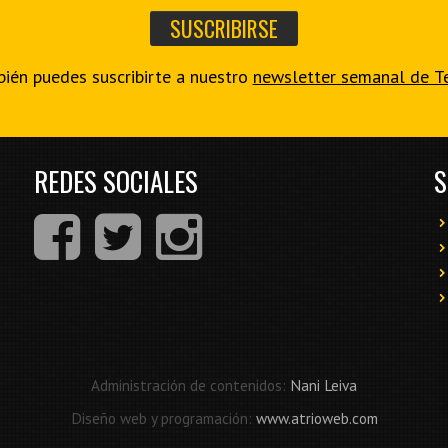
ién puedes suscribirte a nuestro
newsletter semanal de T
REDES SOCIALES
S
Administración de contenidos:
Nani Leiva
Diseño web y programación:
www.atrioweb.com