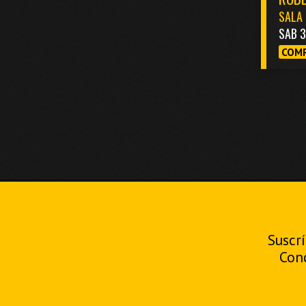
SALA 
SAB 
COMP
Suscrí
Con