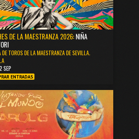
ES DE LA MAESTRANZA 2026:
NIÑA
ORI
 DE TOROS DE LA MAESTRANZA DE SEVILLA.
LA
2 SEP
RAR ENTRADAS