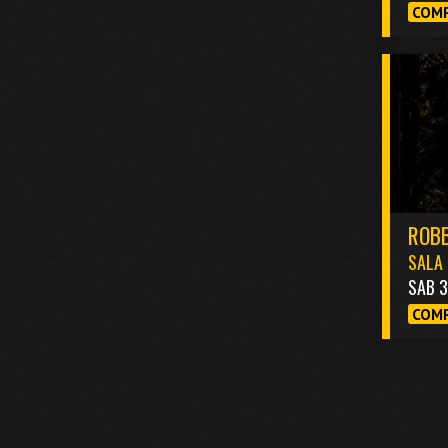
COMP
ROBB
SALA 
SAB 
COMP