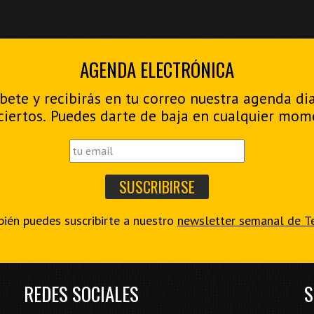
AGENDA ELECTRÓNICA
bete y recibirás en tu correo nuestra agenda di
ciertos. Puedes darte de baja en cualquier mom
ién puedes suscribirte a nuestro
newsletter semanal de T
REDES SOCIALES
S