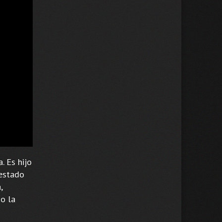
. Es hijo
 estado
,
 o la