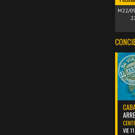
M22/09
2
CONCI
CABA
ARR
CENTR
VIE 1