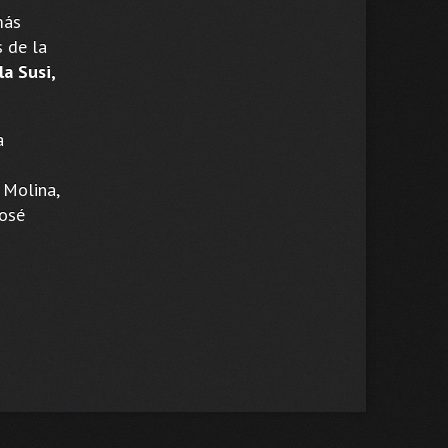
más
s de la
a Susi,
a
 Molina,
José