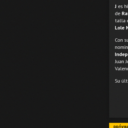
J
es hi
de
Ra
talla
Lole 
Con s
nomin
Indep
Juan 
Valenc
Su últ
PRÓXI