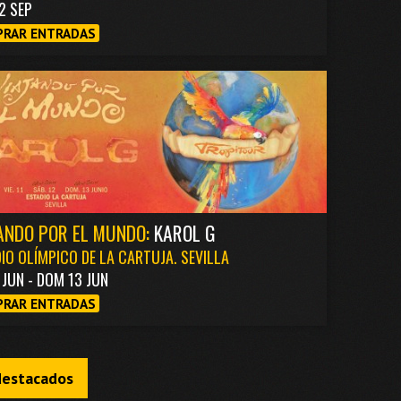
2 SEP
RAR ENTRADAS
ANDO POR EL MUNDO:
KAROL G
IO OLÍMPICO DE LA CARTUJA. SEVILLA
1 JUN - DOM 13 JUN
RAR ENTRADAS
destacados