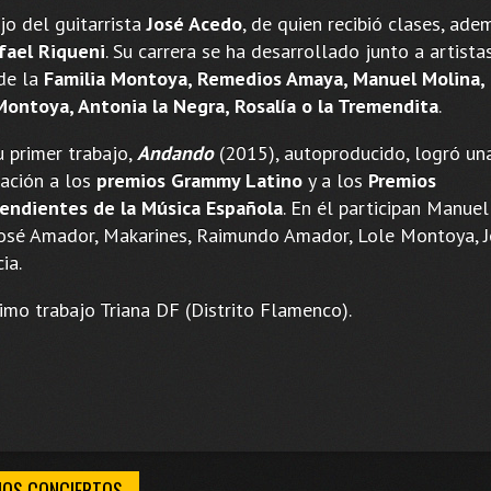
jo del guitarrista
José Acedo
, de quien recibió clases, ade
fael Riqueni
. Su carrera se ha desarrollado junto a artista
 de la
Familia Montoya, Remedios Amaya, Manuel Molina, l
Montoya, Antonia la Negra, Rosalía o la Tremendita
.
u primer trabajo,
Andando
(2015), autoproducido, logró un
ación a los
premios Grammy Latino
y a los
Premios
endientes de la Música Española
. En él participan Manuel
José Amador, Makarines, Raimundo Amador, Lole Montoya, 
ia.
imo trabajo Triana DF (Distrito Flamenco).
MOS CONCIERTOS