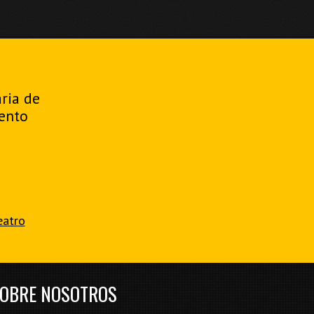
aria de
ento
eatro
OBRE NOSOTROS