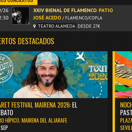
/26
XXIV BIENAL DE FLAMENCO
.
PATIO
2:30
JOSÉ ACEDO
/ FLAMENCO/COPLA
TEATRO ALAMEDA
DESDE 27€
ERTOS DESTACADOS
RET FESTIVAL MAIRENA 2026:
EL
NOCH
EBATO
PAST
O HÍPICO. MAIRENA DEL ALJARAFE
PLAZA
1 SEP
SEVIL