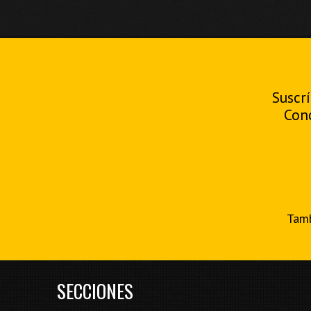
Suscrí
Con
Tamb
SECCIONES