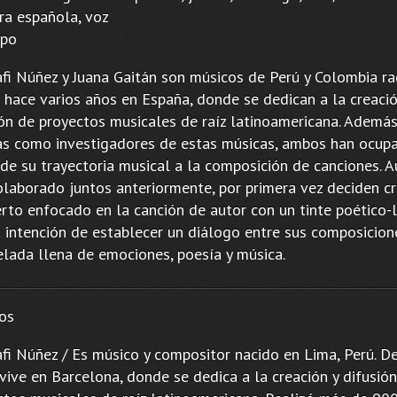
rra española, voz
upo
fi Núñez y Juana Gaitán son músicos de Perú y Colombia r
 hace varios años en España, donde se dedican a la creació
ión de proyectos musicales de raíz latinoamericana. Ademá
as como investigadores de estas músicas, ambos han ocup
 de su trayectoria musical a la composición de canciones. 
olaborado juntos anteriormente, por primera vez deciden cr
rto enfocado en la canción de autor con un tinte poético-li
a intención de establecer un diálogo entre sus composicion
elada llena de emociones, poesía y música.
os
fi Núñez / Es músico y compositor nacido en Lima, Perú. D
vive en Barcelona, donde se dedica a la creación y difusió