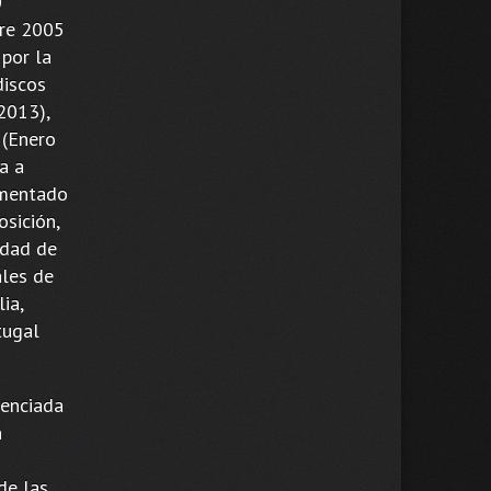
0
tre 2005
 por la
discos
2013),
 (Enero
a a
ementado
osición,
idad de
ales de
ia,
tugal
cenciada
n
de las