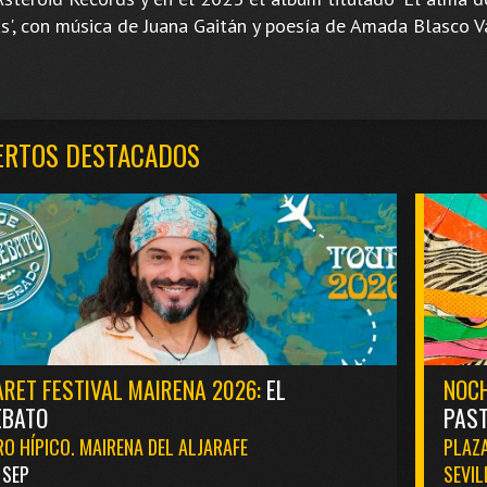
as', con música de Juana Gaitán y poesía de Amada Blasco Va
ERTOS DESTACADOS
RET FESTIVAL MAIRENA 2026:
EL
NOCH
EBATO
PAST
O HÍPICO. MAIRENA DEL ALJARAFE
PLAZA
1 SEP
SEVIL