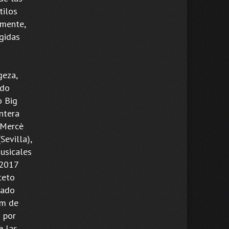
tilos
lmente,
gidas
n
geza,
rdo
o Big
ntera
 Mercè
Sevilla),
musicales
 2017
teto
lado
um de
 por
e las