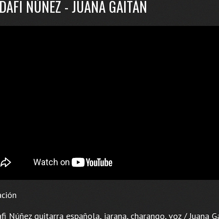
DAFI NÚÑEZ - JUANA GAITÁN
ción
i Núñez guitarra española, jarana, charango, voz / Juana G