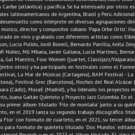
 Caribe (atlántica) y pacífica. Se ha interesado por otros es
les latinoamericanos de Argentina, Brasil y Perú. Adiciona
 desenvuelto como intérprete en diversas agrupaciones diri
 músico, director y compositor cubano 'Papa Orbe Ortiz'. Ha
orado en vivo y grabado con diferentes artistas como Elki
on, Lucía Pulido, Jordi Bonell, Bernardo Parrilla, Anita Zen
fi Núñez, Mû Mbana, Javier Galiana, Lucía Martínez, Berna
lla, Gal Maestro, Four Women Quartet, Classijazz/Valparaís
(entre otros) y ha participado en festivales como el Forme
Festival, La Mar de Músicas (Cartagena), BAM Festival - La
lona), Festival Grec (Barcelona), Noches del Real Alcázar (
hara (Cádiz), MusaE (Madrid), y ha liderado los proyectos 
nto, Juana Gaitán Quinteto y Proyecto Jazz Colombia. En el
 su primer álbum titulado 'Filo de montaña' junto a su quin
nto, en el 2019 lanza su segundo trabajo discográfico titu
a Flor' con formato de cuarteto, en el 2021, su tercer álb
io para formato de quinteto titulado 'Dos Mundos' editado
Asteroid Records y en el 2023 el álbum titulado 'El alma d