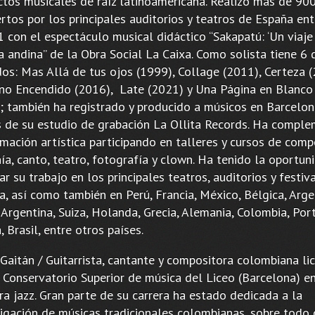
ctos musicales de raíz latinoamericana. Realizó más de 90
ertos por los principales auditorios y teatros de España en
 con el espectáculo musical didáctico “Sakapatú: ‘Un viaje
 andina” de la Obra Social La Caixa. Como solista tiene 6 
dos: Mas Allá de tus ojos (1999), Collage (2011), Certeza (
no Encendido (2016), Late (2021) y Una Página en Blanco
; también ha registrado y producido a músicos en Barcelon
s de su estudio de grabación La Ollita Records. Ha compl
mación artística participando en talleres y cursos de comp
ía, canto, teatro, fotografía y clown. Ha tenido la oportun
r su trabajo en los principales teatros, auditorios y festiv
, así como también en Perú, Francia, México, Bélgica, Argel
, Argentina, Suiza, Holanda, Grecia, Alemania, Colombia, Por
, Brasil, entre otros países.
Gaitán / Guitarrista, cantante y compositora colombiana li
l Conservatorio Superior de música del Liceo (Barcelona) e
ra jazz. Gran parte de su carrera ha estado dedicada a la
tigación de músicas tradicionales colombianas, sobre todo 