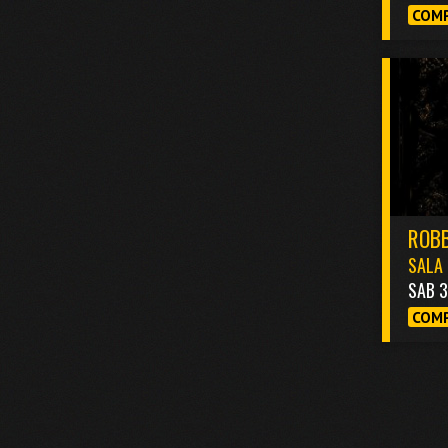
COMP
ROBB
SALA 
SAB 
COMP