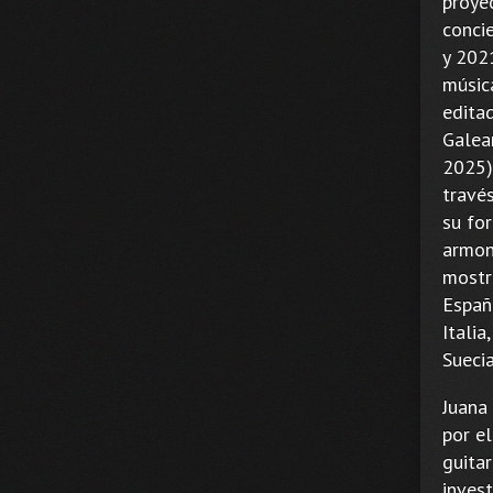
proye
conci
y 2021
música
edita
Galea
2025)
travé
su for
armon
mostra
España
Italia
Suecia
Juana 
por e
guitar
inves