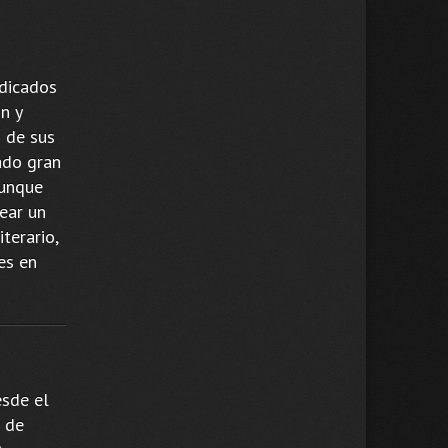
adicados
n y
s de sus
ado gran
Aunque
ear un
terario,
es en
esde el
n de