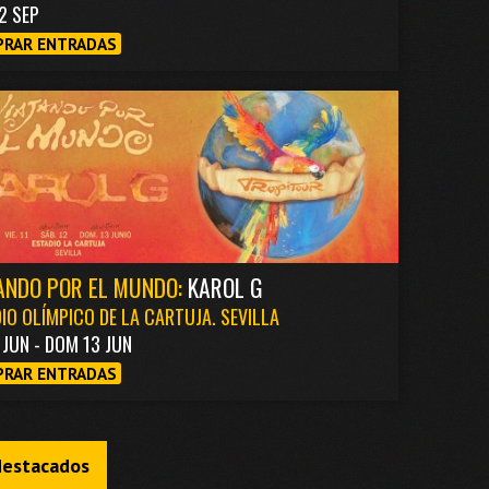
2 SEP
RAR ENTRADAS
ANDO POR EL MUNDO:
KAROL G
IO OLÍMPICO DE LA CARTUJA. SEVILLA
1 JUN - DOM 13 JUN
RAR ENTRADAS
destacados