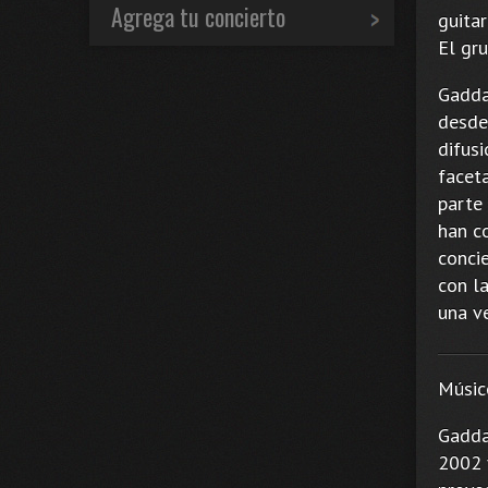
Agrega tu concierto
guita
El gr
Gadda
desde
difus
facet
parte
han c
concie
con l
una v
Músic
Gadda
2002 