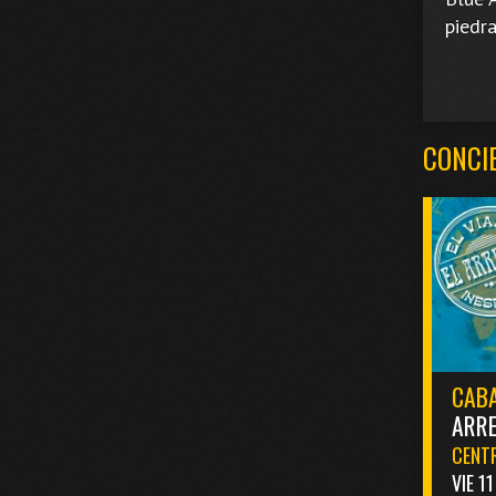
piedr
CONCI
CABA
ARR
CENTR
VIE 1