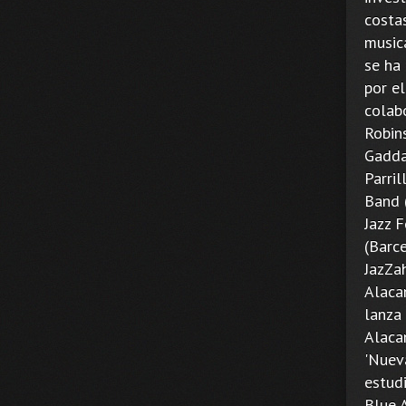
costas
musica
se ha
por el
colab
Robins
Gadda
Parri
Band 
Jazz 
(Barce
JazZa
Alaca
lanza
Alaca
'Nuev
estud
Blue 