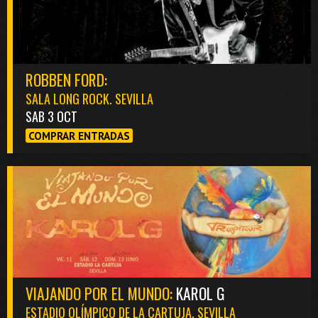
ROBBEN FORD:
SALA LONG ROCK. SEVILLA
SAB 3 OCT
COMPRAR ENTRADAS
VIAJANDO POR EL MUNDO:
KAROL G
ESTADIO OLÍMPICO DE LA CARTUJA. SEVILLA