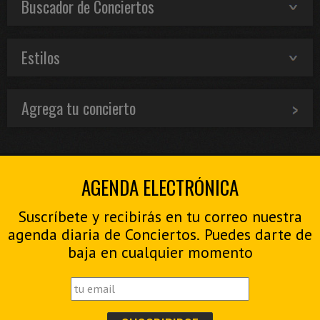
Buscador de Conciertos
Estilos
Agrega tu concierto
AGENDA ELECTRÓNICA
Suscríbete y recibirás en tu correo nuestra
agenda diaria de Conciertos. Puedes darte de
baja en cualquier momento