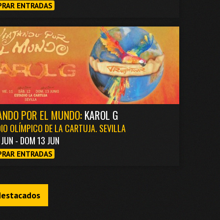
RAR ENTRADAS
ANDO POR EL MUNDO:
KAROL G
IO OLÍMPICO DE LA CARTUJA. SEVILLA
1 JUN - DOM 13 JUN
RAR ENTRADAS
destacados