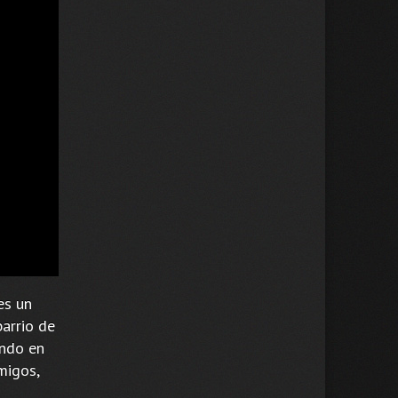
es un
barrio de
ando en
migos,