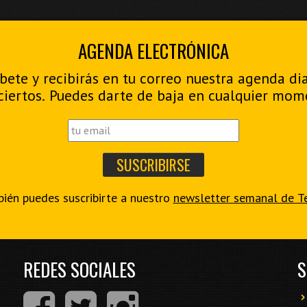
AGENDA ELECTRÓNICA
bete y recibirás en tu correo nuestra agenda di
ciertos. Puedes darte de baja en cualquier mom
ién puedes suscribirte a nuestro
newsletter semanal de T
REDES SOCIALES
S