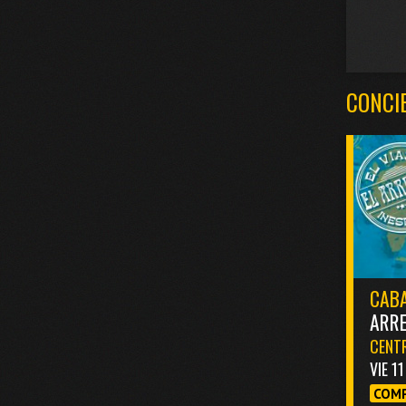
CONCI
CABA
ARR
CENTR
VIE 1
COMP