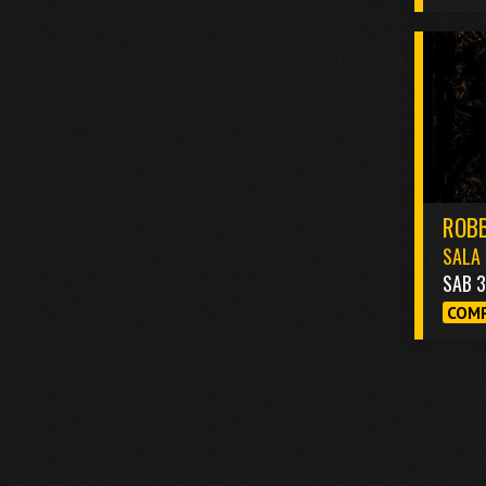
ROBB
SALA 
SAB 
COMP