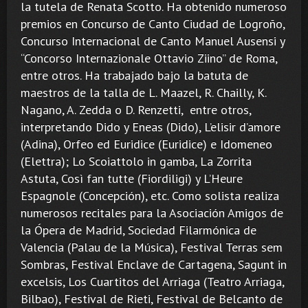
la tutela de Renata Scotto. Ha obtenido numeroso
premios en Concurso de Canto Ciudad de Logroño,
Concurso Internacional de Canto Manuel Ausensi y
“Concorso Internazionale Ottavio Ziino” de Roma,
entre otros. Ha trabajado bajo la batuta de
maestros de la talla de L. Maazel, R. Chailly, K.
Nagano, A. Zedda o D. Renzetti, entre otros,
interpretando Dido y Eneas (Dido), L’elisir d’amore
(Adina), Orfeo ed Euridice (Euridice) e Idomeneo
(Elettra); Lo Scoiattolo in gamba, La Zorrita
Astuta, Così fan tutte (Fiordiligi) y L’Heure
Espagnole (Concepción), etc. Como solista realiza
numerosos recitales para la Asociación Amigos de
la Ópera de Madrid, Sociedad Filarmónica de
Valencia (Palau de la Música), Festival Terras sem
Sombras, Festival Enclave de Cartagena, Sagunt in
excelsis, Los Cuartitos del Arriaga (Teatro Arriaga,
Bilbao), Festival de Rieti, Festival de Belcanto de