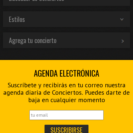
Estilos
Agrega tu concierto
AGENDA ELECTRÓNICA
Suscríbete y recibirás en tu correo nuestra
agenda diaria de Conciertos. Puedes darte de
baja en cualquier momento