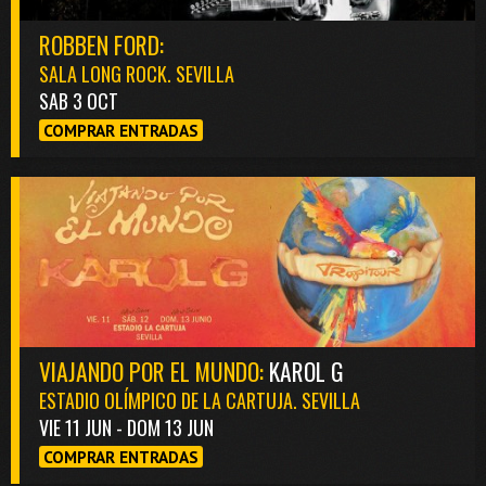
ROBBEN FORD:
SALA LONG ROCK. SEVILLA
SAB 3 OCT
COMPRAR ENTRADAS
VIAJANDO POR EL MUNDO:
KAROL G
ESTADIO OLÍMPICO DE LA CARTUJA. SEVILLA
VIE 11 JUN - DOM 13 JUN
COMPRAR ENTRADAS