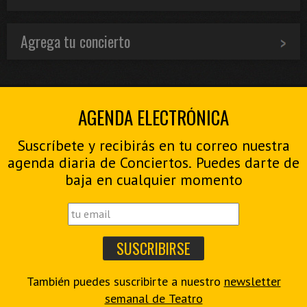
Agrega tu concierto
AGENDA ELECTRÓNICA
Suscríbete y recibirás en tu correo nuestra
agenda diaria de Conciertos. Puedes darte de
baja en cualquier momento
También puedes suscribirte a nuestro
newsletter
semanal de Teatro