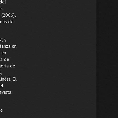
del
as
 (2006),
unas de
", y
 lanza en
 en
ia de
goría de
,
nés), El
el
evista
de