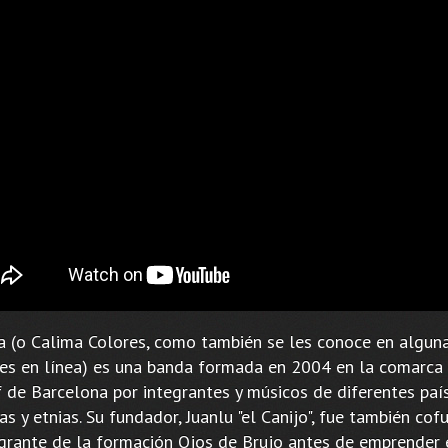
a (o Calima Colores, como también se les conoce en algun
les en línea) es una banda formada en 2004 en la comarca
f de Barcelona por integrantes y músicos de diferentes país
as y etnias. Su fundador, Juanlu "el Canijo", fue también co
egrante de la formación Ojos de Brujo antes de emprender 