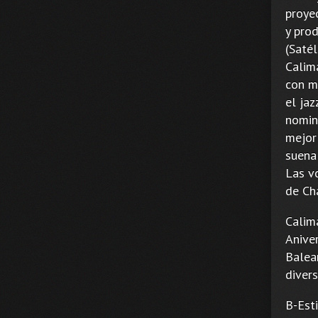
proyec
y prod
(Satél
Calim
con m
el jaz
nomin
mejor
suena 
Las vo
de Ch
Calim
Anive
Balea
divers
B-Esti