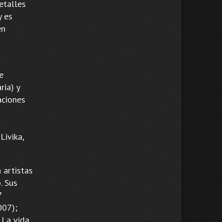
etalles
y es
en
e
ria) y
aciones
Livika,
 artistas
. Sus
7
007);
 La vida