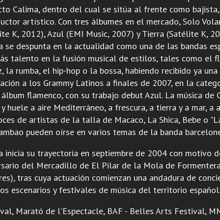
to Calima, dentro del cual se sitúa al frente como bajista,
uctor artístico. Con tres álbumes en el mercado, Solo Vola
ite K, 2012), Azul (EMI Music, 2007) y Tierra (Satélite K, 20
a se despunta en la actualidad como una de las bandas es
ás talento en la fusión musical de estilos, tales como el 
z, la rumba, el hip-hop o la bossa, habiendo recibido ya una
ación a los Grammy Latinos a finales de 2007, en la categ
 álbum flamenco, con su trabajo debut Azul. La música de 
y huele a aire Mediterráneo, a frescura, a tierra y a mar, a a
ces de artistas de la talla de Macaco, La Shica, Bebe o "L
ambao pueden oírse en varios temas de la banda barcelone
a inicia su trayectoria en septiembre de 2004 con motivo d
rsario del Mercadillo de El Pilar de la Mola de Formentera
res), tras cuya actuación comienzan una andadura de conci
os escenarios y festivales de música del territorio español
val, Marató de l'Espectacle, BAF - Belles Arts Festival, M