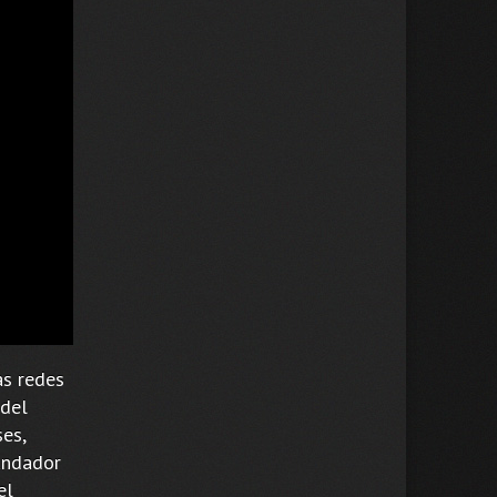
as redes
 del
es,
fundador
el