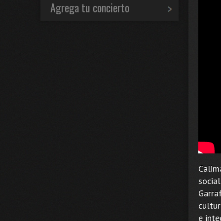
Agrega tu concierto
Calim
socia
Garra
cultur
e int