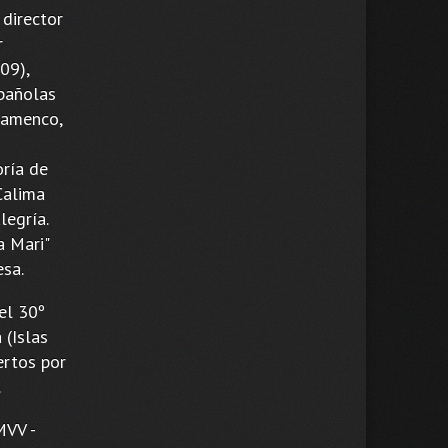
 director
r
09),
pañolas
flamenco,
oría de
Calima
legría.
a Mari"
sa.
el 30º
 (Islas
ertos por
.
MVV -