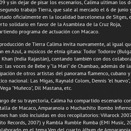
9 y sin dejar de pisar los escenarios, Calima ultiman los d
segundo trabajo Tierra, que sale al mercado el 6 de junio 
ntado oficialmente en la localidad barcelonesa de Sitges, 
rto solidario en favor de la Asamblea de la Cruz Roja,
rtiendo programa de actuación con Macaco.
 producción de Tierra Calima invita nuevamente, al igual qu
an en Azul, a músicos de etnia gitana: Todor Todorov (Bulga
 Khan (India Rajastán), contando también con dos colabor
jo: las voces de Bebe y "la Mari" de Chambao, además de la
cipación de otros artistas del panorama flamenco, cubano y
tico nacional: Las Migas, Raynald Colom, Dennis "el huevo", 
 Vega "Muñeco", Dil Mastana, etc.
largo de su trayectoria, Calima ha compartido escenario con
 talla de Macaco, Amparanoia o Muchachito Bombo Infierno
nes han sido incluidas en dos recopilatorios: Viñarock 200
ito Records, 2007) y Rambla Rumble Rumba (EMI Music, 2
olaborado en el tema Ven del cuarto álbum de Amparanoia