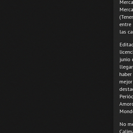
Merca
Mercad
(Tene
entre
las c
Editad
licenc
junio
llegar
haber
mejor
desta
Perió
Amoró
Mondo
No me
Calim