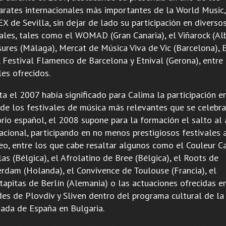
arates internacionales más importantes de la World Music,
 de Sevilla, sin dejar de lado su participación en diverso
vales, tales como el WOMAD (Gran Canaria), el Viñarock (Al
sures (Málaga), Mercat de Música Viva de Vic (Barcelona), 
, Festival Flamenco de Barcelona y Etnival (Gerona), entre
les ofrecidos.
ta el 2007 había significado para Calima la participación e
 de los festivales de música más relevantes que se celebr
orio español, el 2008 supone para la formación el salto al
acional, participando en no menos prestigiosos festivales a
eo, entre los que cabe resaltar algunos como el Couleur C
as (Bélgica), el Afrolatino de Bree (Bélgica), el Roots de
rdam (Holanda), el Convivence de Toulouse (Francia), el
tapitas de Berlín (Alemania) o las actuaciones ofrecidas e
des de Plovdiv y Sliven dentro del programa cultural de la
ada de España en Bulgaria.