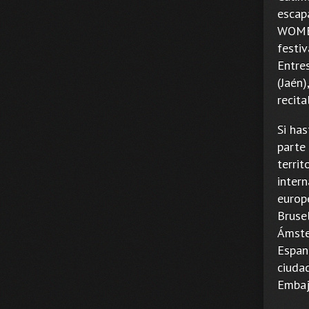
escap
WOMEX
festi
Entre
(Jaén)
recita
Si has
parte
territ
intern
europ
Brusel
Ámste
Espan
ciuda
Embaj