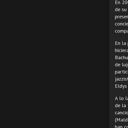
En 200
de su 
prese
concie
compa
En la
hicier
Bachu
de lu
parti
jazzis
Eldys
A lo 
de la
cancio
(Mald
han c