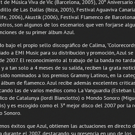
t de Música Viva de Vic (Barcelona, 2005), 20º Aniversario 
illo de Las Dalias (Ibiza, 2005), Festival Aguaviva Canari
rife, 2006), Akustik (2006), Festival Flamenco de Barcelona
 otros, son algunos de los escenarios que ven forjarse alg
anciones de su primer álbum Azul.
o bajo el propio sello discográfico de Calima, "Colorecords
iado a EMI Music para su distribución y promoción, Azul se
 de 2007. El reconocimiento al trabajo de la banda no tarda
 y a tan solo a 4 meses de su salida, reciben la grata notic
 sido nominados a los premios Grammy Latinos, en la cate
 álbum de flamenco. Azul recibe además excelentes críticas
cando las de varios medios como La Vanguardia (Esteban Li
dico de Catalunya (Jordi Bianciotto) o Mondo Sonoro (Migu
s) y es escogido como el 3ª mejor disco del 2007 por la r
 Sonoro.
nos éxitos que Azul, obtienen las actuaciones en directo 
a durante el 2007, destacando su presencia en uno de los