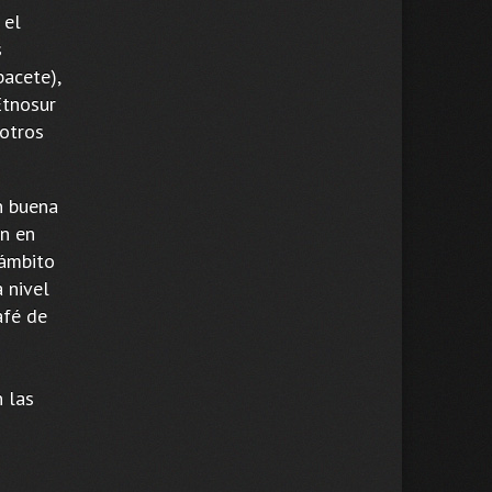
 el
s
bacete),
Etnosur
 otros
n buena
an en
 ámbito
 nivel
afé de
n las