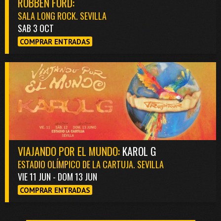
ROBBEN FORD:
SALA LONG ROCK. SEVILLA
SAB 3 OCT
COMPRAR ENTRADAS
VIAJANDO POR EL MUNDO:
KAROL G
ESTADIO OLÍMPICO DE LA CARTUJA. SEVILLA
VIE 11 JUN - DOM 13 JUN
COMPRAR ENTRADAS