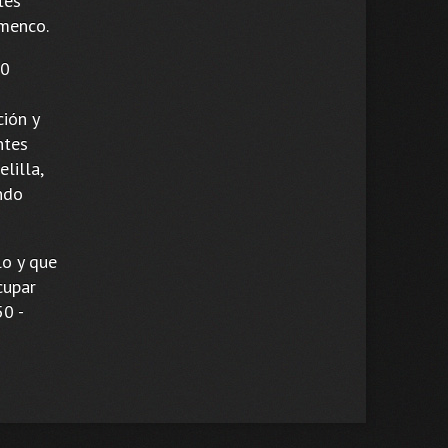
tes
amenco.
00
ción y
ntes
lilla,
ndo
lo y que
cupar
50 -