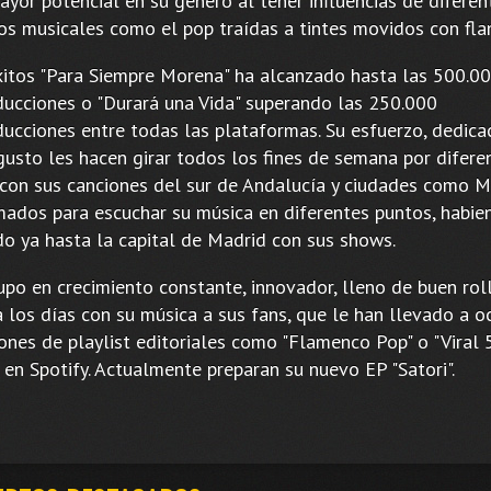
ayor potencial en su género al tener influencias de diferen
os musicales como el pop traídas a tintes movidos con fl
xitos "Para Siempre Morena" ha alcanzado hasta las 500.0
ducciones o "Durará una Vida" superando las 250.000
ducciones entre todas las plataformas. Su esfuerzo, dedica
gusto les hacen girar todos los fines de semana por difere
 con sus canciones del sur de Andalucía y ciudades como Me
mados para escuchar su música en diferentes puntos, habie
do ya hasta la capital de Madrid con sus shows.
upo en crecimiento constante, innovador, lleno de buen rol
a los días con su música a sus fans, que le han llevado a o
ones de playlist editoriales como "Flamenco Pop" o "Viral 
 en Spotify. Actualmente preparan su nuevo EP "Satori".