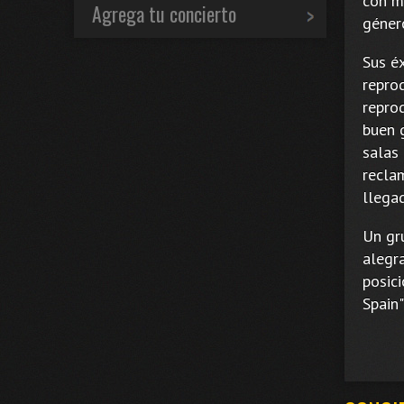
con m
Agrega tu concierto
géner
Sus é
repro
repro
buen 
salas
recla
llega
Un gr
alegr
posici
Spain"