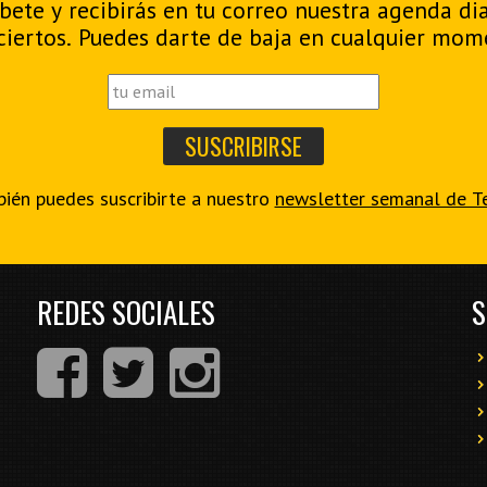
bete y recibirás en tu correo nuestra agenda di
ciertos. Puedes darte de baja en cualquier mom
ién puedes suscribirte a nuestro
newsletter semanal de T
REDES SOCIALES
S