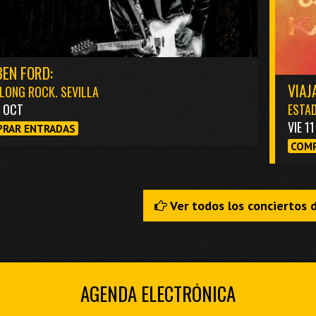
EN FORD:
VIAJ
LONG ROCK. SEVILLA
3 OCT
ESTAD
VIE 1
RAR ENTRADAS
COMP
Ver todos los conciertos 
AGENDA ELECTRÓNICA