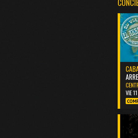
CONCI
CABA
ARR
CENTR
VIE 1
COMP