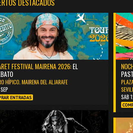
ERTOS DESTACADOS
RET FESTIVAL MAIRENA 2026:
EL
NOCH
EBATO
PAST
O HÍPICO. MAIRENA DEL ALJARAFE
PLAZA
1 SEP
SEVIL
SAB 1
RAR ENTRADAS
COMP