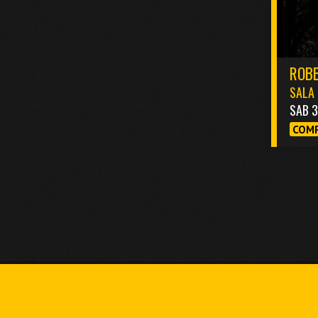
ROBB
SALA 
SAB 
COMP