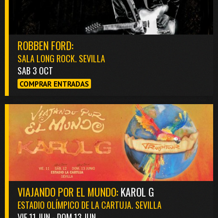
ROBBEN FORD:
SALA LONG ROCK. SEVILLA
SAB 3 OCT
COMPRAR ENTRADAS
VIAJANDO POR EL MUNDO:
KAROL G
ESTADIO OLÍMPICO DE LA CARTUJA. SEVILLA
VIE 11 JUN - DOM 13 JUN