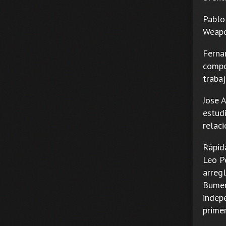
Pablo
Weapo
Fernan
compo
traba
Jose 
estudi
relac
Rápid
Leo P
arregl
Bumer
indepe
primer