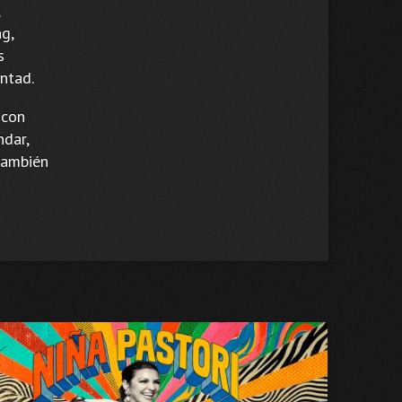
g,
s
untad.
 con
ndar,
también