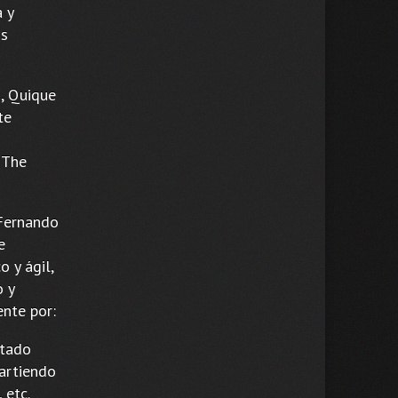
a y
os
s, Quique
te
 The
 Fernando
e
o y ágil,
o y
nte por:
ntado
artiendo
 etc.