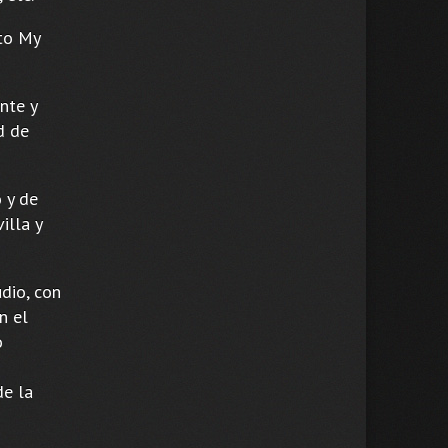
cto My
nte y
d de
 y de
illa y
dio, con
n el
ó
de la