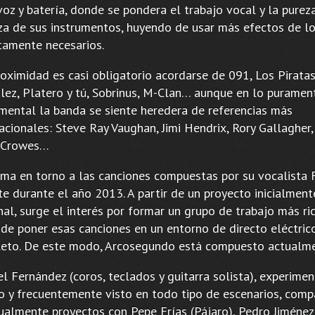
voz y batería, donde se pondera el trabajo vocal y la purez
za de sus instrumentos, huyendo de usar más efectos de l
ctamente necesarios.
roximidad es casi obligatorio acordarse de 091, Los Pirata
lez, Platero y tú, Sobrinus, M-Clan… aunque en lo puramen
umental la banda se siente heredera de referencias más
acionales: Steve Ray Vaughan, Jimi Hendrix, Rory Gallagher,
 Crowes…
rma en torno a las canciones compuestas por su vocalista
te durante el año 2013. A partir de un proyecto inicialment
al, surge el interés por formar un grupo de trabajo más ric
 de poner esas canciones en un entorno de directo eléctric
eto. De este modo, Arcosegundo está compuesto actualme
l Fernández (coros, teclados y guitarra solista), experime
o y frecuentemente visto en todo tipo de escenarios, comp
ualmente proyectos con Pepe Frías (Pájaro), Pedro Jiménez,