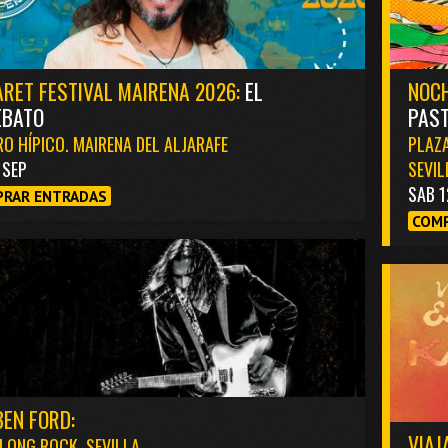
RET FESTIVAL MAIRENA 2026:
EL
NOCH
EBATO
PAST
O HÍPICO. MAIRENA DEL ALJARAFE
PLAZA
1 SEP
SEVIL
SAB 1
RAR ENTRADAS
COMP
EN FORD:
VIAJ
LONG ROCK. SEVILLA