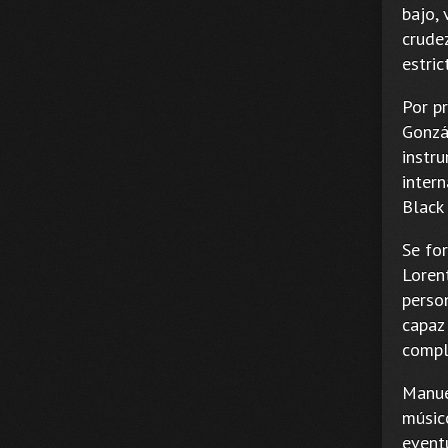
bajo, 
crude
estri
Por p
Gonzá
instr
intern
Black
Se fo
Loren
person
capaz
compl
Manue
músic
event