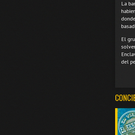
La ba
habie
donde
basada
El gr
solven
Encla
del pe
CONCI