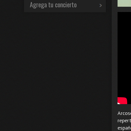
Agrega tu concierto
Arcos
reper
españo