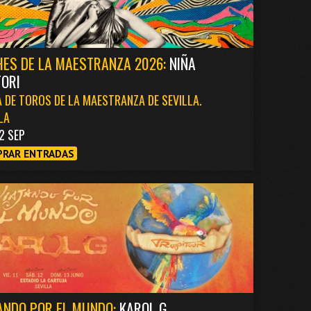
ES DE LA MAESTRANZA 2026:
NIÑA
ORI
 DE TOROS DE LA MAESTRANZA DE SEVILLA.
LA
2 SEP
RAR ENTRADAS
ANDO POR EL MUNDO:
KAROL G