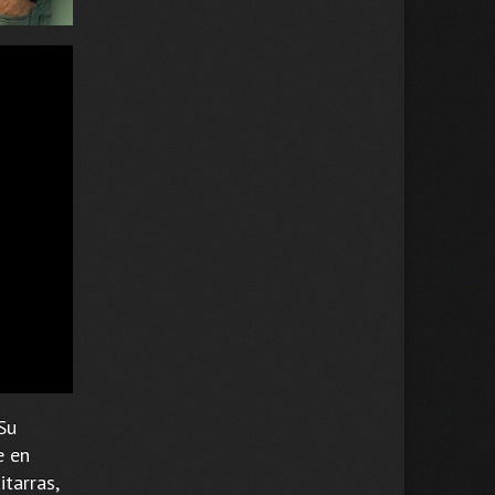
Su
e en
tarras,