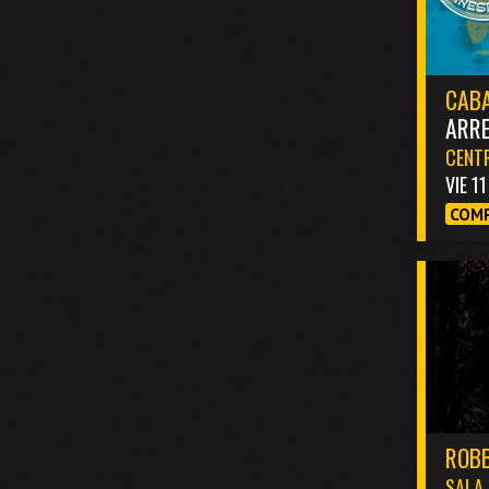
CABA
ARR
CENTR
VIE 1
COMP
ROBB
SALA 