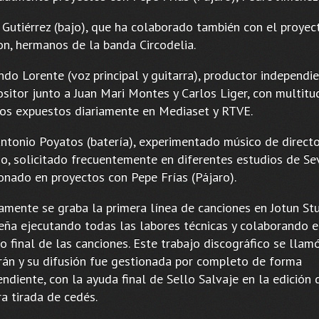
 Gutiérrez (bajo), que ha colaborado también con el proye
n, hermanos de la banda Circodelia.
do Lorente (voz principal y guitarra), productor independie
sitor junto a Juan Mari Montes y Carlos Liger, con multitu
jos expuestos diariamente en Mediaset y RTVE.
Antonio Poyatos (batería), experimentado músico de directo
o, solicitado frecuentemente en diferentes estudios de Sev
ionado en proyectos con Pepe Frías (Pájaro).
amente se graba la primera línea de canciones en Jotun Stu
eña ejecutando todas las labores técnicas y colaborando e
o final de las canciones. Este trabajo discográfico se llam
án y su difusión fue gestionada por completo de forma
ndiente, con la ayuda final de Sello Salvaje en la edición 
a tirada de cedés.