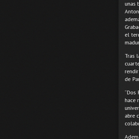
unas b
Anton
ademá
Grabad
el ter
madur
Tras 
cuarte
rendi
de Par
“Dos 
hace 
univer
abre 
colab
Ademá