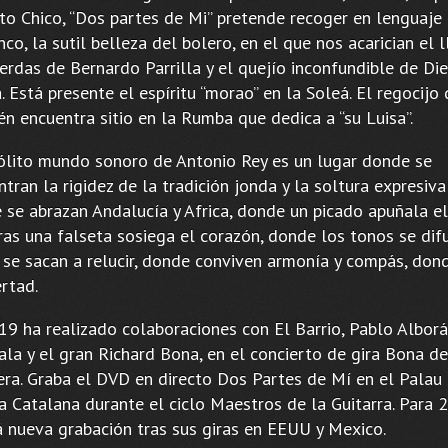
to Chico, “Dos partes de Mi” pretende recoger en lenguaje
co, la sutil belleza del bolero, en el que nos acarician el 
erdas de Bernardo Parrilla y el quejío inconfundible de Di
. Está presente el espíritu “morao” en la Soleá. El regocijo
n encuentra sitio en la Rumba que dedica a “su Luisa”.
sólito mundo sonoro de Antonio Rey es un lugar donde se
tran la rigidez de la tradición jonda y la soltura expresiva 
 se abrazan Andalucía y Africa, donde un picado apuñala e
ras una falseta sosiega el corazón, donde los tonos se dif
 se sacan a relucir, donde conviven armonía y compás, dond
ertad.
19 ha realizado colaboraciones con El Barrio, Pablo Alborá
ala y el gran Richard Bona, en el concierto de gira Bona de
era. Graba el DVD en directo Dos Partes de Mí en el Palau 
a Catalana durante el ciclo Maestros de la Guitarra. Para 
á nueva grabación tras sus giras en EEUU y Mexico.