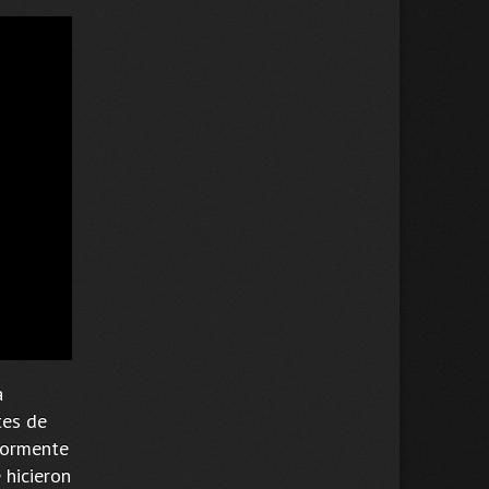
a
tes de
iormente
 hicieron