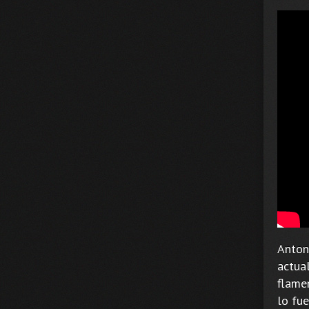
Antoni
actua
flame
lo fue