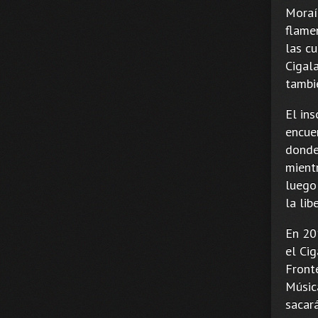
Moraí
flamen
las cu
Cigala
tambié
El in
encuen
donde
mient
luego
la lib
En 20
el Cig
Front
Músic
sacar