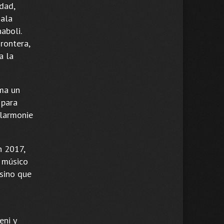
idad,
gala
aboli.
rontera,
a la
rma un
 para
ilarmonie
n 2017,
o músico
 sino que
eni y