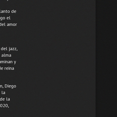
llanto de
ego el
 del amor
del jazz,
l alma
uminan y
e reina
n, Diego
 la
de la
2020,