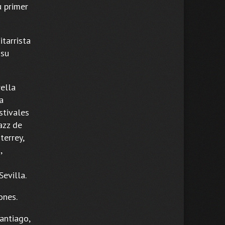
u primer
itarrista
 su
ella
a
stivales
azz de
terrey,
,
evilla.
ones.
antiago,