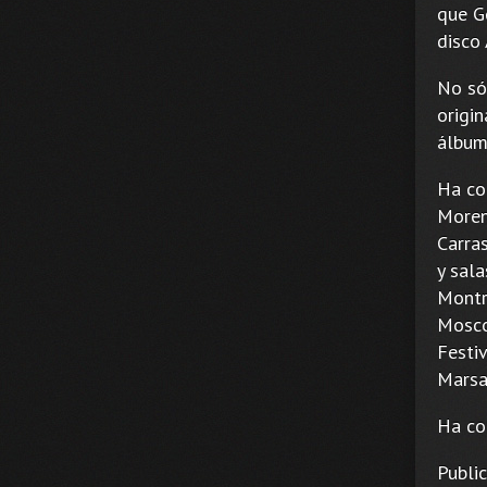
que Ge
disco 
No só
origin
álbu
Ha co
Moren
Carra
y sala
Montr
Mosco
Festi
Marsa
Ha co
Publi