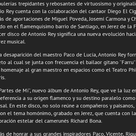
ulerías trepidantes y rebosantes de virtuosismo y original
io Rey cuenta con la colaboración del cantaor Diego El Ci
s de aportaciones de Miguel Poveda, Josemi Carmona y Ch
o en el flamenquísimo barrio de Santiago, en Jerez de la F
cer disco de Antonio Rey significa una nueva evolución haci
ez musical.
la desaparición del maestro Paco de Lucía, Antonio Rey fo
to al cual se junta con frecuencia el bailaor gitano “Farru”
r homenaje al gran maestro en espacios como el Teatro Ph
is.
Partes de Mí”, nuevo álbum de Antonio Rey, que ve la luz e
referencia a su origen flamenco y su destino paralelo com
sal. En este disco, no solo reúne a compañeros y paisanos,
con el tema homónimo, grabado en Jerez, que cuenta con la
oración estelar del camerunés Richard Bona.
s de honrar a sus grandes inspiradores Paco, Vicente, Riqu